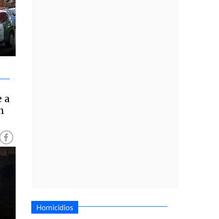
 a
n
Homicidios