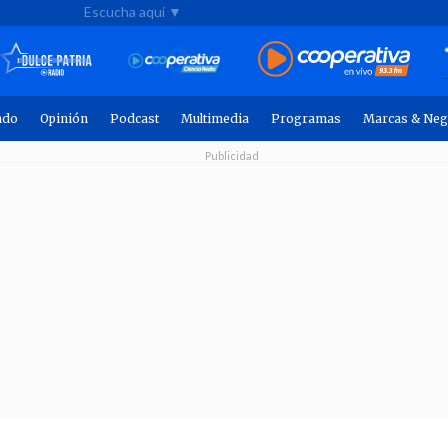
Escucha aquí ▼
ndo
Opinión
Podcast
Multimedia
Programas
Marcas & Neg