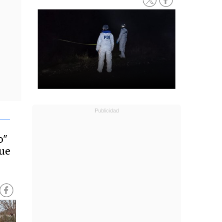
o"
que