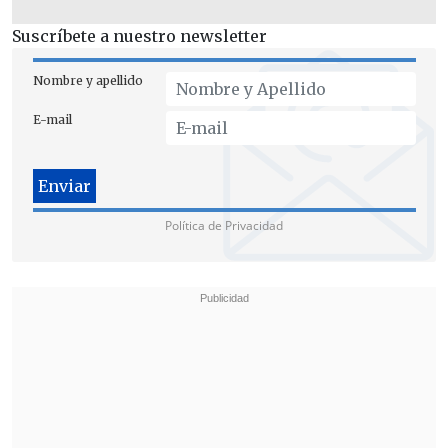
Suscríbete a nuestro newsletter
Nombre y apellido
E-mail
Política de Privacidad
Tales elementos "
se enviaron
inmediatamente al laboratorio
y se
compararon,
concluyendo que (la
sangre) era de la víctima
, y con esos