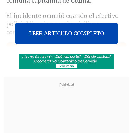
comuna capitalina de
Colina
.
El incidente ocurrió cuando el efectivo
policial llegaba a su domicilio
en
compañía de su familia.
LEER ARTICULO COMPLETO
Revisa también
Estallido social: Gobierno confirmó que
"pronto" resolverá las solicitudes de indulto
Corte ratificó destitución de enfermera que
viajó al extranjero durante licencia por hijo
gravemente enfermo
Según los primeros antecedentes, el
funcionario fue interceptado por un
grupo de desconocidos que intentaron