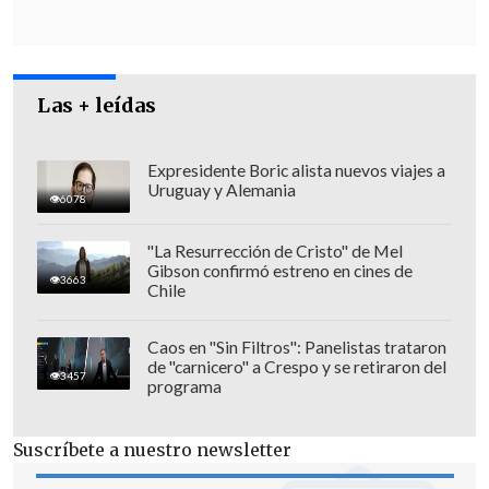
El funcionario policial y su familia
Las + leídas
resultaron
ilesos
tras el incidente.
Expresidente Boric alista nuevos viajes a
Presuntos delincuentes heridos
Uruguay y Alemania
6078
Poco tiempo después del suceso, se
"La Resurrección de Cristo" de Mel
reportó el ingreso de
dos personas
Gibson confirmó estreno en cines de
3663
heridas a centros de salud capitalinos,
Chile
cuyas características coinciden con los
Caos en "Sin Filtros": Panelistas trataron
involucrados en el asalto.
de "carnicero" a Crespo y se retiraron del
3457
programa
Al
Hospital San José
(Independencia)
ingresó un sujeto con una herida de bala
Suscríbete a nuestro newsletter
en el cuello, mientras que en la
Clínica