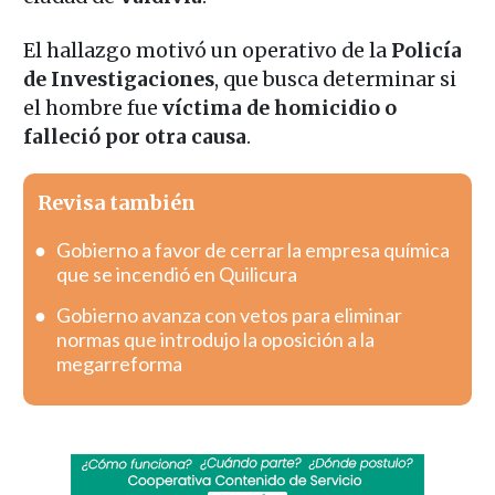
El hallazgo motivó un operativo de la
Policía
de Investigaciones
, que busca determinar si
el hombre fue
víctima de homicidio o
falleció por otra causa
.
Revisa también
Gobierno a favor de cerrar la empresa química
que se incendió en Quilicura
Gobierno avanza con vetos para eliminar
normas que introdujo la oposición a la
megarreforma