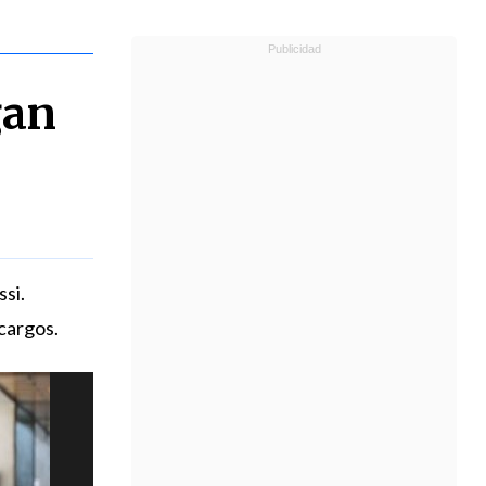
gan
si.
 cargos.