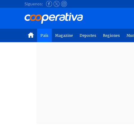
Síguenos:
País
Magazine
Deportes
Regiones
Mu