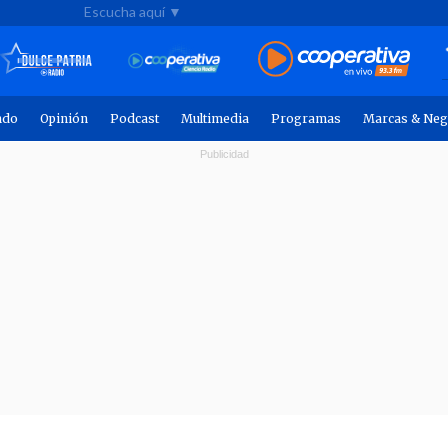
Escucha aquí ▼
ndo
Opinión
Podcast
Multimedia
Programas
Marcas & Neg