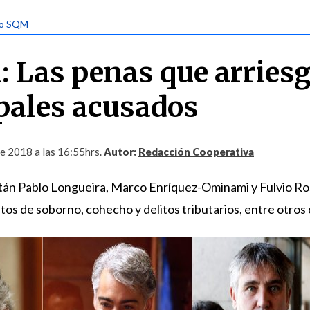
so SQM
 Las penas que arries
ipales acusados
de 2018 a las 16:55hrs.
Autor:
Redacción Cooperativa
tán Pablo Longueira, Marco Enríquez-Ominami y Fulvio Ros
litos de soborno, cohecho y delitos tributarios, entre otros