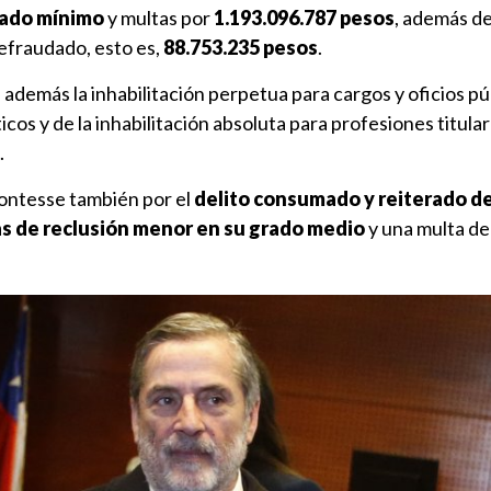
rado mínimo
y multas por
1.193.096.787 pesos
, además de
defraudado, esto es,
88.753.235 pesos
.
 además la inhabilitación perpetua para cargos y oficios pú
cos y de la inhabilitación absoluta para profesiones titula
.
Contesse también por el
delito consumado y reiterado d
as de reclusión menor en su grado medio
y una multa de