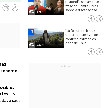
respondió sabiamente a
frase de Camila Flores
sobre la discapacidad
6784
"La Resurrección de
Cristo" de Mel Gibson
confirmó estreno en
cines de Chile
5274
mez,
 soborno,
posibles
a ley
. Lo
cadas a cada