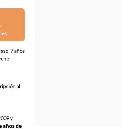
o
eles
esse, 7 años
hecho
ripción al
2009 y
e años de