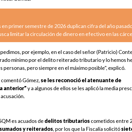
 en primer semestre de 2026 duplican cifra del año pasad
sca limitar la circulación de dinero en efectivo en las cárc
pedimos, por ejemplo, en el caso del señor (Patricio) Cont
rado mínimo por el delito reiterado tributario y lo hemos 
 personas, pero siempre en el máximo posible", explicó.
ún comentó Gómez,
se les reconoció el atenuante de
a anterior"
y a algunos de ellos se les aplicó la media presc
 acusación.
e SQM es acuados de
delitos tributarios
cometidos entre 
sumados y reiterados
, por los que la Fiscalía solicitó
siet