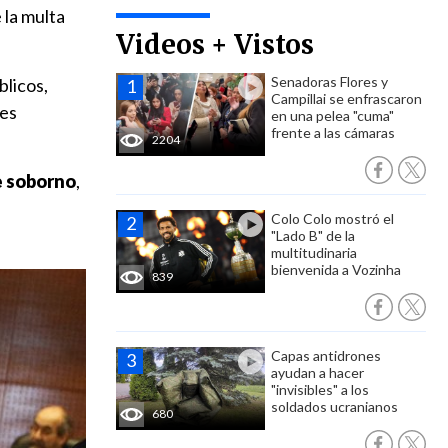
 la multa
Videos + Vistos
Senadoras Flores y
blicos,
Campillai se enfrascaron
res
en una pelea "cuma"
frente a las cámaras
2204
e soborno
,
Colo Colo mostró el
"Lado B" de la
multitudinaria
bienvenida a Vozinha
839
Capas antidrones
ayudan a hacer
"invisibles" a los
soldados ucranianos
680