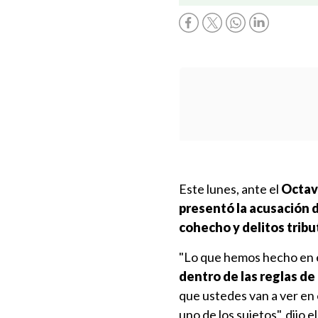
Este lunes, ante el
Octav
presentó la acusación d
cohecho y delitos tribut
"Lo que hemos hecho en e
dentro de las reglas de
que ustedes van a ver en 
uno de los sujetos", dijo e