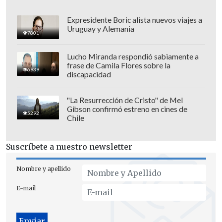
Expresidente Boric alista nuevos viajes a
Uruguay y Alemania
7801
Lucho Miranda respondió sabiamente a
frase de Camila Flores sobre la
6939
discapacidad
"La Resurrección de Cristo" de Mel
Gibson confirmó estreno en cines de
5292
Chile
Suscríbete a nuestro newsletter
¿LOABLE O INACEPTABLE?
Nombre y apellido
Desde la derecha, el
diputado Jorge
E-mail
Alessandri
(UDI) defendió que "las
universidades privadas son autónomas, y
ella renuncia a ese abultado o buen