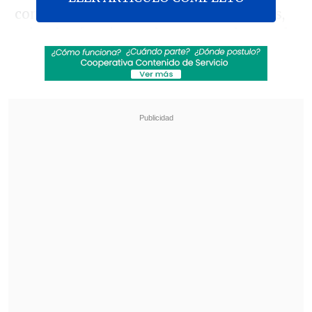
comunicación durante los últimos días,
sobre las funciones desempeñadas por la
exministra Cubillos y otros personeros
en la Universidad San Sebastián, en el día
de hoy esta
superintendencia ofició a la
universidad a que informe y
circunscriba estos hechos de público
conocimiento y ponga a su disposición
los antecedentes de respaldo en un
plazo máximo de cinco días hábiles".
Revisa también
Equipos de rescate siguen con la búsqueda de
colombiano desaparecido en el Cerro Panul
Vanessa Kaiser: "Si este gobierno quiere tener