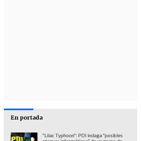
Amplio), dado que "hay miles de familias
de esfuerzo que han confiado en la USS
para que sus hijos e hijas se eduquen ahí
y mientras, vemos que
algunos de ellos
(sus académicos) eligen llenarse los
bolsillos a costa de las y los
estudiantes
".
"
Esto es francamente inaceptable, y no
es un asunto entre privados
, estamos
hablando de una casa de estudios que
se
financia casi en la mitad por recursos
públicos
, provenientes sobre todo del
Crédito con Aval del Estado (CAE)
",
En portada
advirtió la diputada.
"Lilac Typhoon": PDI indaga "posibles
ataques informáticos" de un grupo de