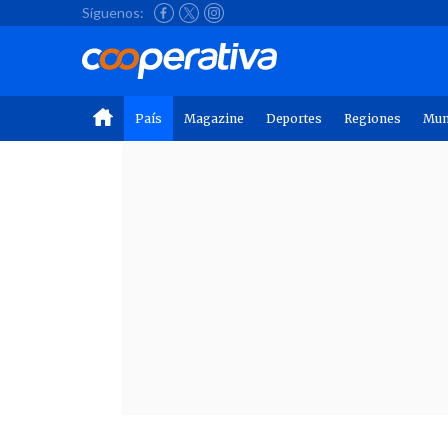
Síguenos:
País
Magazine
Deportes
Regiones
Mu