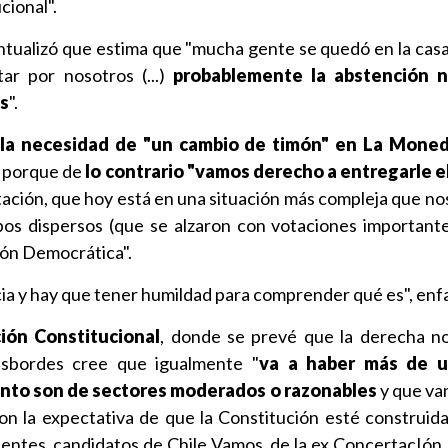
cional".
tualizó que estima que "mucha gente se quedó en la cas
tar por nosotros (...)
probablemente la abstención 
s
".
la necesidad de "un cambio de timón" en La Mone
, porque de
lo contrario "vamos derecho a entregarle e
rtación, que hoy está en una situación más compleja que no
pos dispersos (que se alzaron con votaciones important
ión Democrática".
ia y hay que tener humildad para comprender qué es", enfa
ión Constitucional
, donde se prevé que la derecha no
esbordes cree que igualmente "
va a haber más de 
ento son de sectores moderados o razonables
y que van
on la expectativa de que la Constitución esté construid
entes, candidatos de Chile Vamos, de la ex ConcertacIón