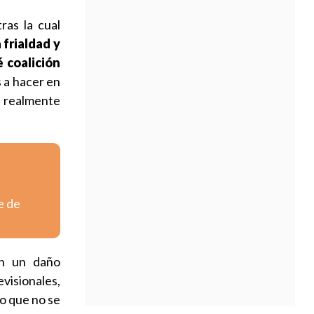
tras la cual
frialdad y
 coalición
s a hacer en
 realmente
e de
on un daño
evisionales,
o que no se