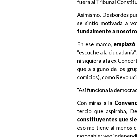
fuera al Tribunal Constitu
Asimismo, Desbordes pun
se sintió motivada a vo
fundalmente a nosotro
En ese marco,
emplazó 
"escuche a la ciudadanía"
ni siquiera a la ex Conce
que a alguno de los gru
comicios), como Revoluc
"Así funciona la democrac
Con miras a la
Convenc
tercio que aspiraba, D
constituyentes que si
eso me tiene al menos c
razonable: veo independi