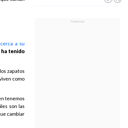
acerca a su
 ha tenido
los zapatos
 viven como
en tenemos
les son las
que cambiar