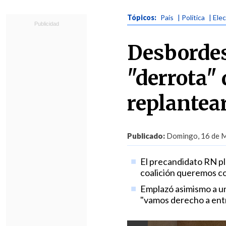
Tópicos:
País
| Política
| Ele
Desbordes
"derrota" 
replantea
Publicado:
Domingo, 16 de M
El precandidato RN pl
coalición queremos con
Emplazó asimismo a un
"vamos derecho a entr