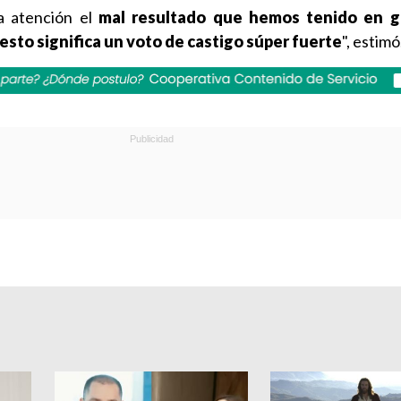
la atención el
mal resultado que hemos tenido en g
 esto significa un voto de castigo súper fuerte
", estimó