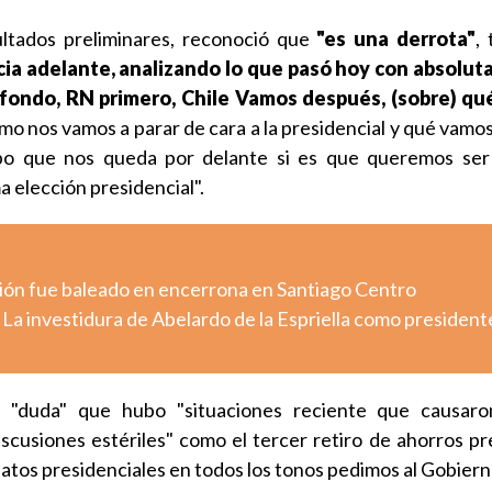
ltados preliminares, reconoció que
"es una derrota"
, 
ia adelante, analizando lo que pasó hoy con absoluta 
fondo, RN primero, Chile Vamos después, (sobre) qué
ómo nos vamos a parar de cara a la presidencial y qué vamo
po que nos queda por delante si es que queremos ser
a elección presidencial".
ión fue baleado en encerrona en Santiago Centro
 La investidura de Abelardo de la Espriella como president
e "duda" que hubo "situaciones reciente que causar
iscusiones estériles" como el tercer retiro de ahorros pr
datos presidenciales en todos los tonos pedimos al Gobiern