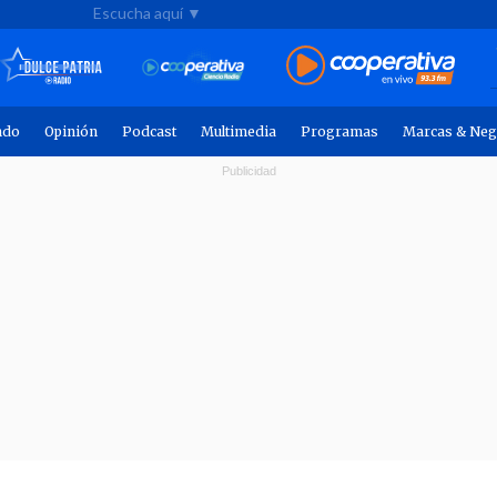
Escucha aquí ▼
ndo
Opinión
Podcast
Multimedia
Programas
Marcas & Neg