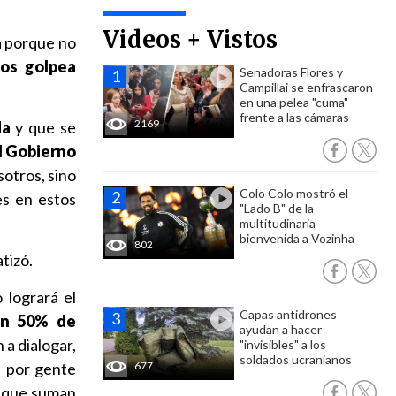
Videos + Vistos
a porque no
nos golpea
Senadoras Flores y
Campillai se enfrascaron
en una pelea "cuma"
frente a las cámaras
2169
da
y que se
l Gobierno
sotros, sino
Colo Colo mostró el
es en estos
"Lado B" de la
multitudinaria
bienvenida a Vozinha
802
tizó.
 logrará el
Capas antidrones
un 50% de
ayudan a hacer
 a dialogar,
"invisibles" a los
soldados ucranianos
a por gente
677
, que suman