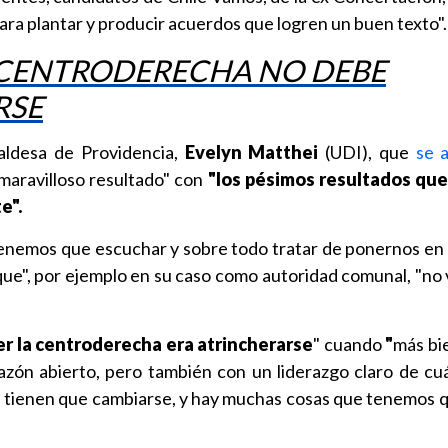
ara plantar y producir acuerdos que logren un buen texto".
 CENTRODERECHA NO DEBE
RSE
caldesa de Providencia,
Evelyn Matthei
(UDI), que
se 
maravilloso resultado" con
"los pésimos resultados que
e".
tenemos que escuchar y sobre todo tratar de ponernos en 
s que", por ejemplo en su caso como autoridad comunal, "no
er la centroderecha era atrincherarse
"
cuando
"
más bi
zón abierto, pero también con un liderazgo claro de cuá
 tienen que cambiarse, y hay muchas cosas que tenemos 