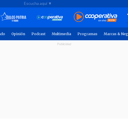
Escucha aquí ▼
ndo
Opinión
Podcast
Multimedia
Programas
Marcas & Neg