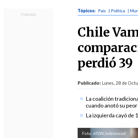
Tópicos:
País
| Política
| Mun
Chile Vam
comparaci
perdió 39
Publicado:
Lunes, 28 de Octu
La coalición tradicio
cuando anotó su peor 
La izquierda cayó de 1
Foto:
ATON (referencial)