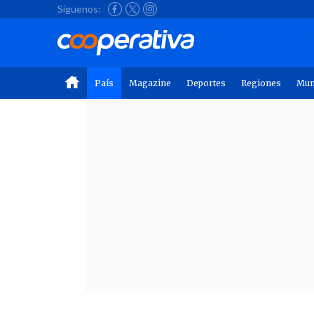
Síguenos:
País
Magazine
Deportes
Regiones
Mu