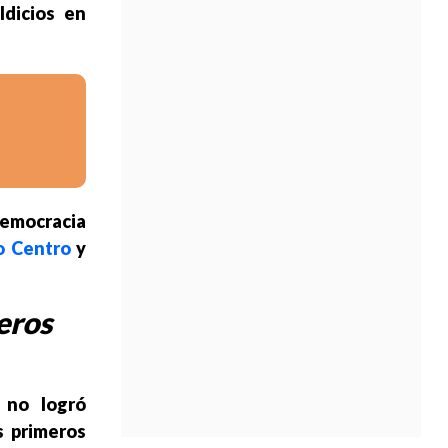
ldicios en
Democracia
o Centro
y
eros
 no logró
s primeros