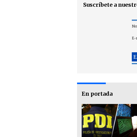
Suscríbete a nuest
No
E-
En portada