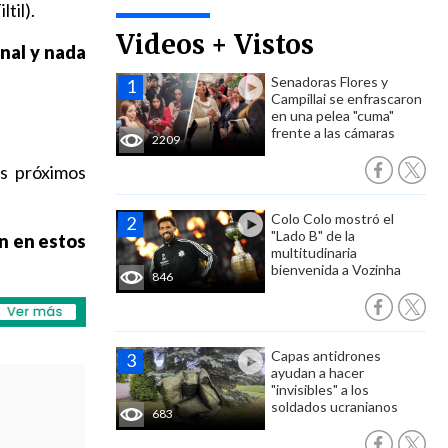
til).
Videos + Vistos
unal y nada
Senadoras Flores y
Campillai se enfrascaron
en una pelea "cuma"
frente a las cámaras
2209
os próximos
Colo Colo mostró el
"Lado B" de la
on en estos
multitudinaria
bienvenida a Vozinha
846
Capas antidrones
ayudan a hacer
"invisibles" a los
soldados ucranianos
683