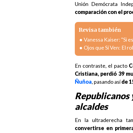
Unión Demócrata Indep
comparación con el pro
Revisa también
Vanessa Kaiser: "Si e
Ojos que Sí Ven: El ro
En contraste, el pacto
C
Cristiana, perdió 39 mu
Ñuñoa
, pasando así
de 1
Republicanos y
alcaldes
En la ultraderecha t
convertirse en primer