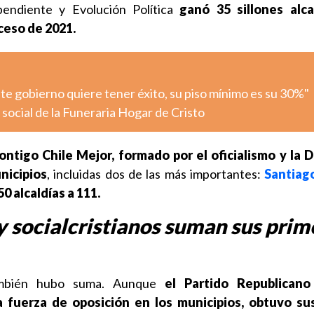
endiente y Evolución Política
ganó 35 sillones alca
ceso de 2021.
ste gobierno quiere tener éxito, su piso mínimo es su 30%"
l social de la Funeraria Hogar de Cristo
ontigo Chile Mejor, formado por el oficialismo y la 
nicipios
, incluidas dos de las más importantes:
Santiag
50 alcaldías a 111.
 socialcristianos suman sus prim
ambién hubo suma. Aunque
el Partido Republicano
a fuerza de oposición en los municipios, obtuvo su