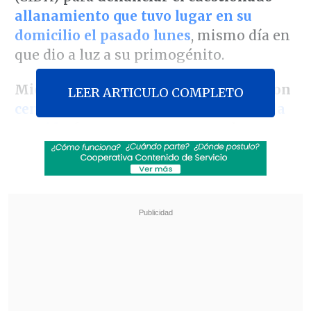
allanamiento que tuvo lugar en su
domicilio el pasado lunes
, mismo día en
que dio a luz a su primogénito.
Mientras que la oposición amenaza con
LEER ARTICULO COMPLETO
censurar la mesa de la Cámara que ella
preside
, frente a nuevos antecedentes
que la vinculan con un presunto tráfico
de influencias derivado del caso Sierra
Bella,
la parlamentaria insistió en que
la diligencia de la PDI fue inoportuna
.
Revisa también
Escolta del exministro Cordero frustró a
disparos un portonazo en Vitacura