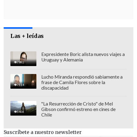
horas de mi parto, organismos públicos
del Estado de Chile decidieron allanar
nuestra casa, invadir nuestro espacio
privado, poniendo en riesgo con eso
Las + leídas
nuestra integridad física y psicológica",
enfatizó la presidenta de la Cámara.
Expresidente Boric alista nuevos viajes a
Uruguay y Alemania
7982
Lucho Miranda respondió sabiamente a
frase de Camila Flores sobre la
7514
discapacidad
"La Resurrección de Cristo" de Mel
Gibson confirmó estreno en cines de
5406
Chile
Suscríbete a nuestro newsletter