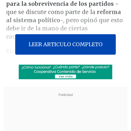
para la sobrevivencia de los partidos -
que se discute como parte de la
reforma
al sistema político
-, pero opinó que esto
debe ir de la mano de ciertas
condiciones.
LEER ARTICULO COMPLETO
En
El Primer Café
, la senadora dijo que
no se ha avanzado en la iniciativa porque
"no había una aceptación o una cantidad
de votos para eso".
Revisa también
Así fue el intento de encerrona repelido por el
escolta del exministro Cordero
Encuestas destacan popularidad de la ACOT
anunciada por Kast