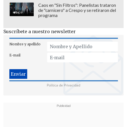
que dice la sentencia" para tener una
Caos en "Sin Filtros": Panelistas trataron
de "carnicero" a Crespo y se retiraron del
opinión más detallada.
3439
programa
Suscríbete a nuestro newsletter
Nombre y apellido
E-mail
Política de Privacidad
En esta línea, reiteró que, en casos
anteriores, "la jurisprudencia del