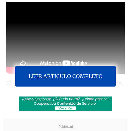
LEER ARTICULO COMPLETO
El
ministro del Interior
,
Álvaro Elizalde,
se refirió este lunes al "
precedente
grave
" que es
la histórica destitución de
la senadora socialista Isabel Allende -
ordenado por el TC-
, advirtiendo que en
otros casos similares "
la jurisprudencia