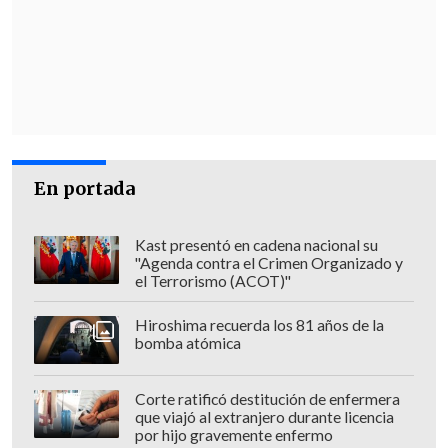
un peso del Estado con relación a esta
operación que ha sido tan criticada
".
"Ella ha tenido una trayectoria de
servicio público, ha impulsado múltiples
iniciativas para mejorar la calidad en
Chile,
ha sido promotora de leyes que
En portada
han sido muy importantes para el país
y además ha actuado de buena fe
",
Kast presentó en cadena nacional su
enfatizó en
Cooperativa
.
"Agenda contra el Crimen Organizado y
el Terrorismo (ACOT)"
Hiroshima recuerda los 81 años de la
bomba atómica
Corte ratificó destitución de enfermera
que viajó al extranjero durante licencia
por hijo gravemente enfermo