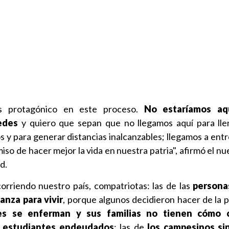
es protagónico en este proceso.
No estaríamos aqu
edes
y quiero que sepan que no llegamos aquí para lle
s y para generar distancias inalcanzables; llegamos a ent
so de hacer mejor la vida en nuestra patria", afirmó el n
d.
corriendo nuestro país, compatriotas: las de las
persona
anza para vivir
, porque algunos decidieron hacer de la p
s se enferman y sus familias no tienen cómo c
s estudiantes endeudados
; las de
los campesinos si