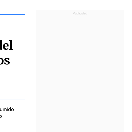
del
os
asumido
s