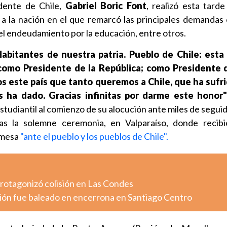
dente de Chile,
Gabriel Boric Font
, realizó esta tard
 a la nación en el que remarcó las principales demandas
y el endeudamiento por la educación, entre otros.
Habitantes de nuestra patria. Pueblo de Chile: esta 
 como Presidente de la República; como Presidente 
s este país que tanto queremos a Chile, que ha sufri
s ha dado. Gracias infinitas por darme este honor"
estudiantil al comienzo de su alocución ante miles de segui
as la solemne ceremonia, en Valparaíso, donde recibi
omesa
"ante el pueblo y los pueblos de Chile".
otagonizó colisión en Las Condes
ión fue baleado en encerrona en Santiago Centro