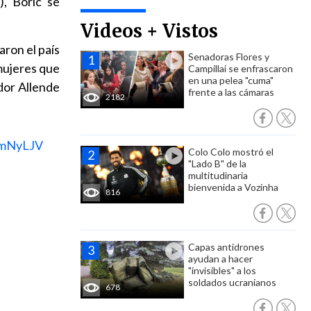
, Boric se
Videos + Vistos
ron el país
Senadoras Flores y
mujeres que
Campillai se enfrascaron
en una pelea "cuma"
dor Allende
frente a las cámaras
2182
mmNyLJV
Colo Colo mostró el
"Lado B" de la
multitudinaria
bienvenida a Vozinha
816
Capas antidrones
ayudan a hacer
"invisibles" a los
soldados ucranianos
678