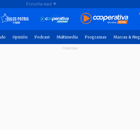
Escucha aquí ▼
ndo
Opinión
Podcast
Multimedia
Programas
Marcas & Neg