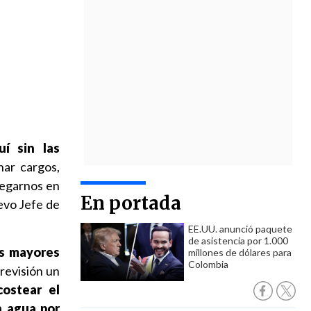
í sin las
nar cargos,
regarnos en
En portada
uevo Jefe de
EE.UU. anunció paquete
de asistencia por 1.000
s mayores
millones de dólares para
Colombia
revisión un
ostear el
n agua por