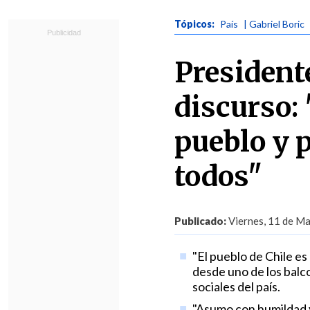
Tópicos:
País
| Gabriel Boric
President
discurso: 
pueblo y 
todos"
Publicado:
Viernes, 11 de Ma
"El pueblo de Chile es
desde uno de los bal
sociales del país.
"Asumo con humildad y 