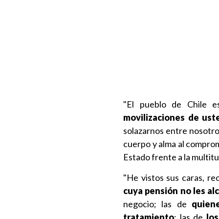
"El pueblo de Chile 
movilizaciones de ust
solazarnos entre nosotro
cuerpo y alma al compromi
Estado frente a la multitu
"He vistos sus caras, re
cuya pensión no les alc
negocio; las de
quiene
tratamiento
; las de
lo