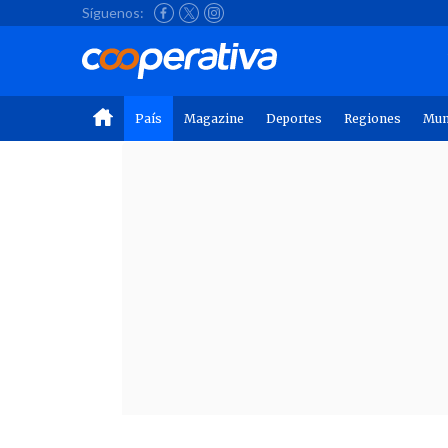
Síguenos:
País
Magazine
Deportes
Regiones
Mu