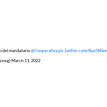
so del mandatario
@Cooperativa
pic.twitter.com/8yo5NS
asswg)
March 11, 2022