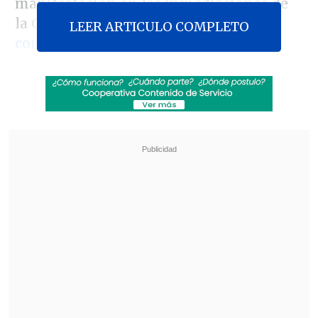
manifestación en las inmediaciones de
la Cárcel de Temuco en rechazo a la
LEER ARTICULO COMPLETO
condena de 18 años de cárcel que se
impuso al machi Celestino Córdova en el
juicio por el asesinato del matrimonio
Luchsinger
.
Revisa también
Estallido social: Gobierno confirmó que
"pronto" resolverá las solicitudes de indulto
Corte ratificó destitución de enfermera que
viajó al extranjero durante licencia por hijo
gravemente enfermo
A través de la
cuenta de Twitter de Luisa