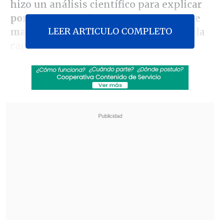
hizo un análisis científico para explicar
por qué se sintió tan fuerte el sismo de
LEER ARTICULO COMPLETO
magnitud 5,5
registrado este lunes en la
capital regional.
Este movimiento, percibido a las 7:49
horas,
generó alarma, caída de objetos
menores, el corte de semáforos y
algunos rodados
en sectores aledaños,
cuya intensidad, según el experto, fue
alta debido a la
cercanía del origen del
temblor con la ciudad.
Revisa también
Colombiano fue asesinado a balazos en un cité
de La Cisterna