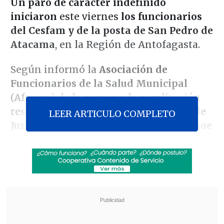
Un paro de carácter indefinido
iniciaron
este viernes
los funcionarios
del Cesfam y de la posta de San Pedro de
Atacama
, en la Región de Antofagasta.
Según informó la
Asociación de
Funcionarios de la Salud Municipal
(Afusam) de la comuna, la paralización
responde
a la "desatención" del alcalde
LEER ARTICULO COMPLETO
Justo Zuleta sobre las problemáticas que
ellos han enfrentado con el actual
director del establecimiento
, las que se
han extendido desde fines de 2022 hasta
hoy.
Revisa también