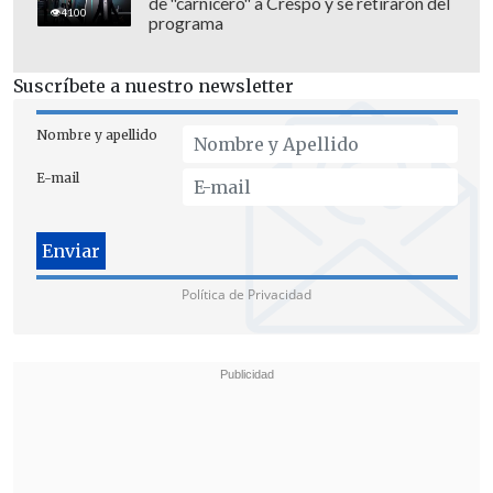
de "carnicero" a Crespo y se retiraron del
base a los mencionados turnos éticos.
4100
programa
Suscríbete a nuestro newsletter
Nombre y apellido
E-mail
Política de Privacidad