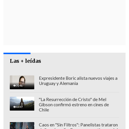
las 08:00 a las 13:00 horas.
Las + leídas
Expresidente Boric alista nuevos viajes a
Uruguay y Alemania
7048
"La Resurrección de Cristo" de Mel
Gibson confirmó estreno en cines de
4497
La Afusam de San Pedro de Atacama
Chile
explicó también que l
a posta mantendrá
la misma modalidad de atención
en
Caos en "Sin Filtros": Panelistas trataron