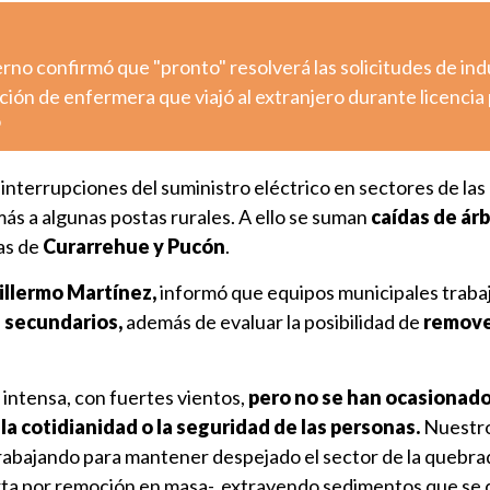
ierno confirmó que "pronto" resolverá las solicitudes de ind
ción de enfermera que viajó al extranjero durante licencia 
o
interrupciones del suministro eléctrico en sectores de las
ás a algunas postas rurales. A ello se suman
caídas de ár
as de
Curarrehue y Pucón
.
illermo Martínez,
informó que equipos municipales traba
s secundarios,
además de evaluar la posibilidad de
remove
intensa, con fuertes vientos,
pero no se han ocasionad
a cotidianidad o la seguridad de las personas.
Nuestro
rabajando para mantener despejado el sector de la quebra
rta por remoción en masa-, extrayendo sedimentos que se