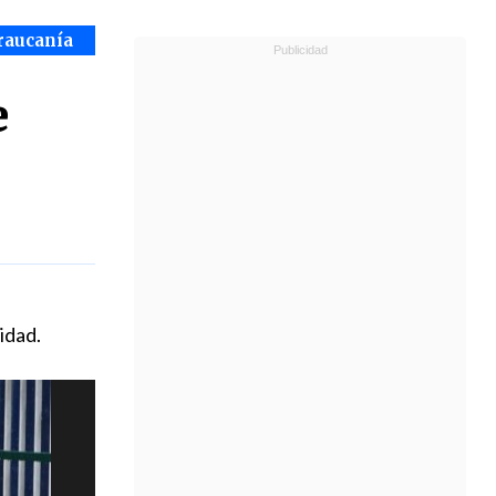
raucanía
e
idad.