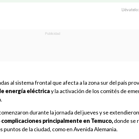
Llévatelo:
adas al sistema frontal que afecta a la zona sur del país pr
e energía eléctrica
y la activación de los comités de em
.
 comenzaron durante la jornada del jueves y se extendiero
o
complicaciones principalmente en Temuco,
donde se 
s puntos de la ciudad, como en Avenida Alemania.