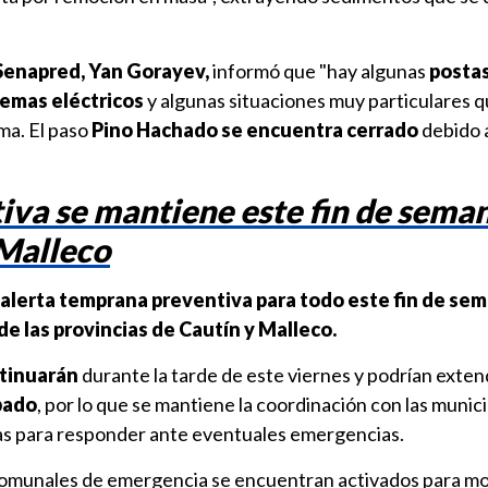
 Senapred, Yan Gorayev,
informó que "hay algunas
posta
emas eléctricos
y algunas situaciones muy particulares q
ma. El paso
Pino Hachado se encuentra cerrado
debido a
iva se mantiene este fin de sema
 Malleco
alerta temprana preventiva para todo este fin de sem
de las provincias de Cautín y Malleco.
ntinuarán
durante la tarde de este viernes y podrían exte
bado
, por lo que se mantiene la coordinación con las munic
as para responder ante eventuales emergencias.
 comunales de emergencia se encuentran activados para mo