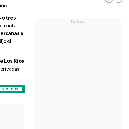
ión.
 o tres
 frontal.
cercanas a
ijo el
e Los Ríos
derivadas