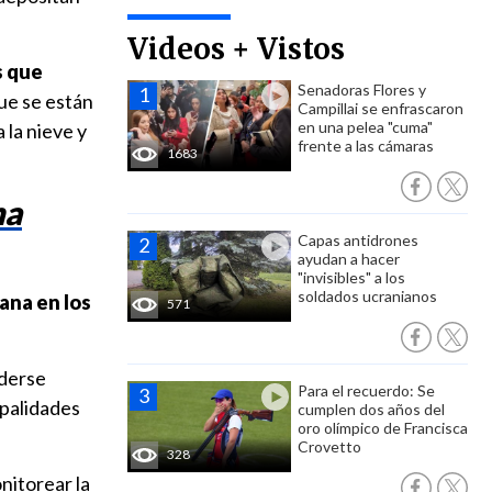
Videos + Vistos
s que
Senadoras Flores y
ue se están
Campillai se enfrascaron
en una pelea "cuma"
 la nieve y
frente a las cámaras
1683
na
Capas antidrones
ayudan a hacer
"invisibles" a los
soldados ucranianos
ana en los
571
nderse
Para el recuerdo: Se
ipalidades
cumplen dos años del
oro olímpico de Francisca
Crovetto
328
nitorear la