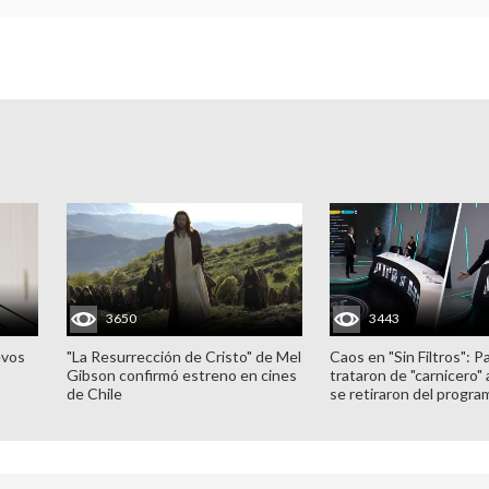
3650
3443
evos
"La Resurrección de Cristo" de Mel
Caos en "Sin Filtros": P
Gibson confirmó estreno en cines
trataron de "carnicero"
de Chile
se retiraron del progra