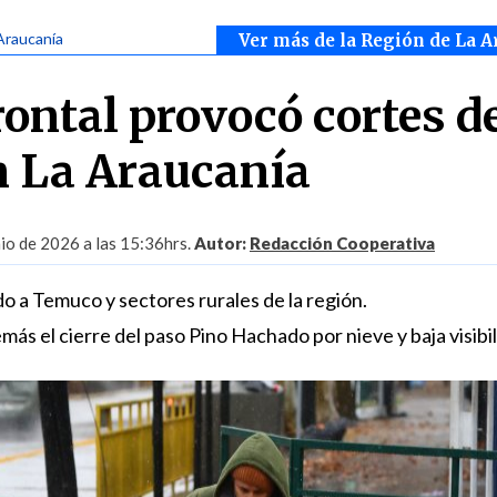
Araucanía
Ver más de la Región de La A
rontal provocó cortes d
n La Araucanía
nio de 2026 a las 15:36hrs.
Autor:
Redacción Cooperativa
do a Temuco y sectores rurales de la región.
s el cierre del paso Pino Hachado por nieve y baja visibil