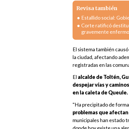
Revisa también
Estallido social: Gob
Corte ratificó destitu
gravemente enferm
El sistema también causó 
la ciudad, afectando adem
registradas en las comun
El
alcalde de Toltén, Gu
despejar vías y camino
en la caleta de Queule.
"Ha precipitado de forma 
problemas que afectan l
municipales han estado t
donde hoy existe una ale