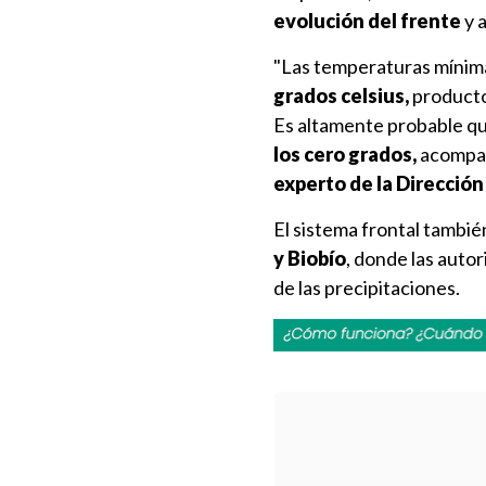
evolución del frente
y 
"Las temperaturas mínima
grados celsius,
producto 
Es altamente probable q
los cero grados,
acompaña
experto de la Dirección
El sistema frontal también
y Biobío
, donde las auto
de las precipitaciones.