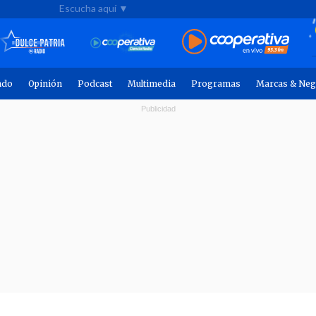
Escucha aquí ▼
ndo
Opinión
Podcast
Multimedia
Programas
Marcas & Neg