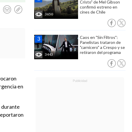
Cristo" de Mel Gibson
confirmó estreno en
cines de Chile
3650
Caos en "Sin Filtros":
Panelistas trataron de
"carnicero" a Crespo y se
retiraron del programa
3443
ovocaron
ergencia en
n durante
reportaron