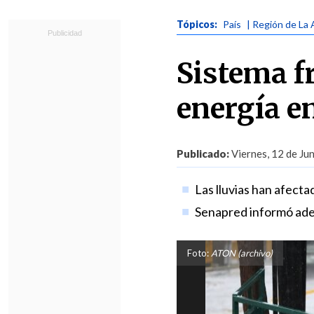
Tópicos:
País
| Región de La 
Sistema f
energía e
Publicado:
Viernes, 12 de Ju
Las lluvias han afecta
Senapred informó ademá
Foto:
ATON (archivo)