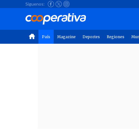
Síguenos:
País
Magazine
Deportes
Regiones
Mu