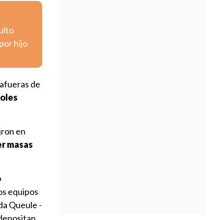
ulto
por hijo
 afueras de
boles
jron en
r masas
o
s equipos
da Queule -
 depositan