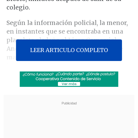
colegio.
Según la información policial, la menor,
en instantes que se encontraba en una
plazoleta aledaña al Liceo Comercial
Andrés Bello López,
fue abordada este
LEER ARTICULO COMPLETO
martes por unos sujetos que la
intimidaron con una escopeta y la
obligaron a subirse a un vehículo de alta
gama en el que se movilizaban
.
Revisa también
Colombiano fue asesinado a balazos en un cité
de La Cisterna
Kast arribó a Colombia para asistir a la