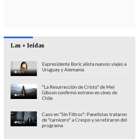
Las + leídas
Expresidente Boric alista nuevos viajes a
Uruguay y Alemania
7235
"La Resurrección de Cristo" de Mel
Gibson confirmó estreno en cines de
4775
Chile
Asimismo, Carabineros informó que el
vehículo involucrado en el hecho -de
Caos en "Sin Filtros": Panelistas trataron
de "carnicero" a Crespo y se retiraron del
marca Mercedes Benz-
fue quemado en
4224
programa
un bosque cercano a dicha toma
.