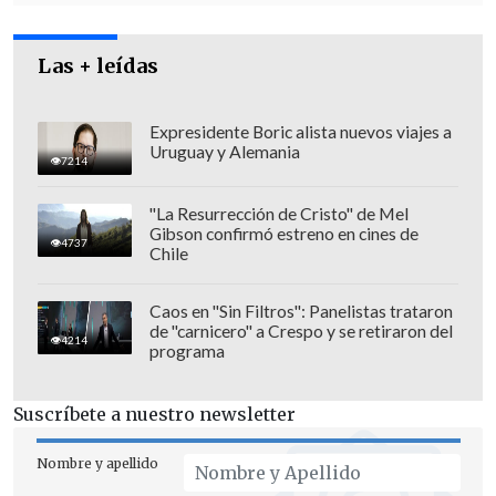
que hace es pensando en la mirada larga
del país", recalcó Lagos.
Las + leídas
Expresidente Boric alista nuevos viajes a
Uruguay y Alemania
7214
"La Resurrección de Cristo" de Mel
Gibson confirmó estreno en cines de
4737
Chile
Caos en "Sin Filtros": Panelistas trataron
de "carnicero" a Crespo y se retiraron del
4214
programa
Suscríbete a nuestro newsletter
Tras los dichos del ex Presidente, el
vocero de Gobierno
,
Marcelo Díaz
, para
Nombre y apellido