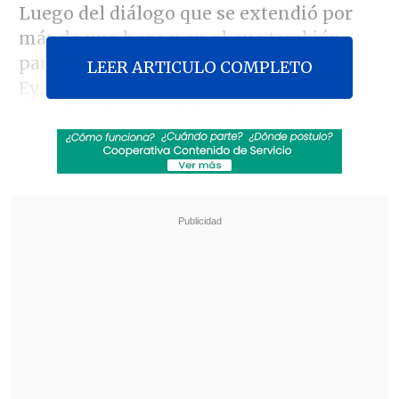
Luego del diálogo que se extendió por
más de una hora y en el que también
participaron los ministros Nicolás
LEER ARTICULO COMPLETO
Eyzaguirre y Marcelo Díaz,
Lagos
manifestó que se debe pensar hacia 20
años en el futuro antes de aplicar una
reforma
, comparando el actual proceso
con lo ocurrido con la Reforma Procesal
Penal.
Revisa también
Colombiano fue asesinado a balazos en un cité
de La Cisterna
Kast arribó a Colombia para asistir a la
asunción de Abelardo de la Espriella