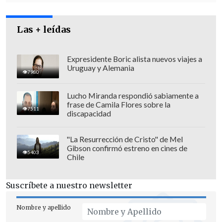
interrupción voluntaria del embarazo en
caso de tres causales que
se tramite en
Las + leídas
este año legislativo
".
Expresidente Boric alista nuevos viajes a
Uruguay y Alemania
7980
Lucho Miranda respondió sabiamente a
frase de Camila Flores sobre la
7511
discapacidad
"La Resurrección de Cristo" de Mel
Gibson confirmó estreno en cines de
5403
Chile
Suscríbete a nuestro newsletter
"Eso lo que esperamos cumplir y para
Nombre y apellido