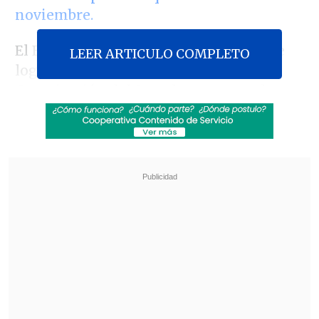
noviembre.
El Ejecutivo anunció este jueves que se
LEER ARTICULO COMPLETO
logró un acuerdo en la Comisión de
Constitución del Senado para que al
regreso de la semana distrital, es decir,
cerca de fin de mes, se otorgue urgencia
a la iniciativa.
Revisa también
Escolta del exministro Cordero frustró a
disparos un portonazo en Vitacura
Incendio en domicilio provocó la muerte de
dos adultos mayores en Recoleta