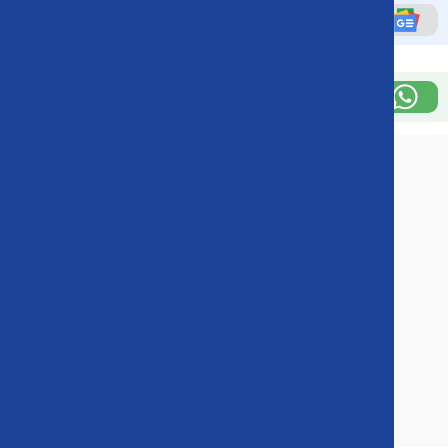
Agréganos como tu fuente preferida en
Google
Suscríbete a nuestro canal de
Whatsapp