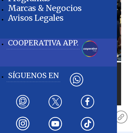
Marcas & Negocios
Avisos Legales
COOPERATIVA APP.
El oficialismo aplaudió de pie el anuncio sobre
SÍGUENOS EN
el aborto legal, y diputados RN como Eduardo y
Jorge Durán, Miguel Becker y Miguel Mellado
decidieron retirarse del Salón de Honor del
Congreso en señal de repudio.
ATON
Llévatelo: