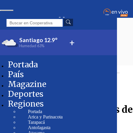
Santiago
12.9°
+
Humedad
63%
Portada
Tópicos:
País
Salud
Aborto
País
Magazine
Deportes
Regiones
Gobierno impulsará leyes de
Portada
Arica y Parinacota
aborto y eutanasia
Tarapacá
Antofagasta
Atacama