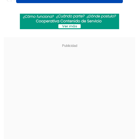
muestras fue de 52,6 por ciento, mayor a
la semana anterior, cuando se registraba
un 49,9 por ciento. Los datos obtenidos
muestran además que
el 57 por ciento de
los virus detectados correspondieron a
Influenza A
.
Revisa también
Subsecretario Silva busca limitar la circulación
de dinero en efectivo en las cárceles
Extranjero fue detenido en Aeropuerto de
Santiago por intentar sobornar a carabineros
con 60 mil pesos
Valentina Pino, coordinadora de la