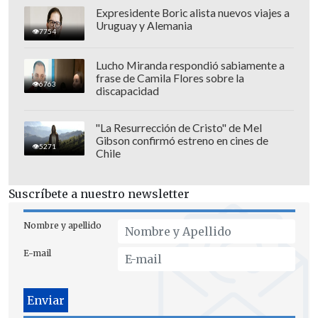
Expresidente Boric alista nuevos viajes a
Uruguay y Alemania
7754
Lucho Miranda respondió sabiamente a
frase de Camila Flores sobre la
6763
discapacidad
"La Resurrección de Cristo" de Mel
Gibson confirmó estreno en cines de
5271
Chile
Suscríbete a nuestro newsletter
Nombre y apellido
Hasta la fecha, casi la mitad de la
E-mail
población objetivo (49,7 por ciento) se ha
vacunado contra la influenza, mientras
que hay un total de 1.218.589 de dosis