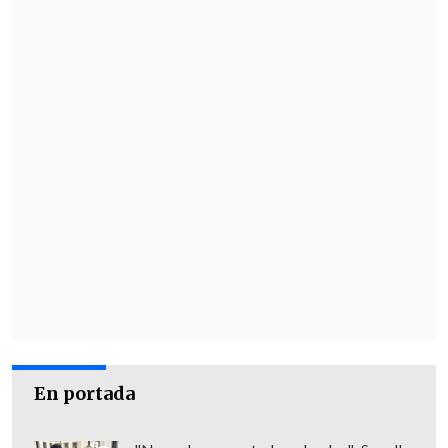
legales por elevado gasto en licencias
médicas
Puerto Montt figura como la quinta
comuna del país con más gasto en
licencias médicas durante 2024
. El dato,
incluido en el último informe de
Contraloría,
encendió las alarmas en la
nueva administración municipal
,
encabezada por el alcalde
Rodrigo
Wainraihgt
, quien anunció durante este
martes
una querella criminal por
presuntas irregularidades y mal uso de
recursos públicos
.
En portada
"Lamentablemente, Puerto Montt