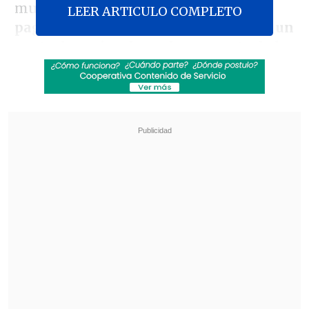
municipios
no deberían continuar
LEER ARTICULO COMPLETO
pagando este tipo de documentos sin un
control previo adecuado por parte de la
Comisión de Medicina Preventiva e
Invalidez (Compin).
Revisa también
"Nunca hemos estado peleados": Squella y
Pavez sellan la paz tras conflicto por
Rodríguez y el test de drogas
Luego de tres meses, Lavín León salió de
prisión para cumplir arresto domiciliario total
Esto, luego de que
un nuevo informe de
Contraloría revelase que las