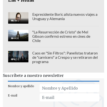
aprovechado del sistema", dijo
Las + leídas
Alessandri.
Expresidente Boric alista nuevos viajes a
Uruguay y Alemania
6981
"La Resurrección de Cristo" de Mel
Gibson confirmó estreno en cines de
4430
Chile
Caos en "Sin Filtros": Panelistas trataron
de "carnicero" a Crespo y se retiraron del
4051
programa
Suscríbete a nuestro newsletter
Nombre y apellido
El líder de la ACHM enfatizó que estas
E-mail
irregularidades tienen un impacto
directo en los recursos públicos y, por