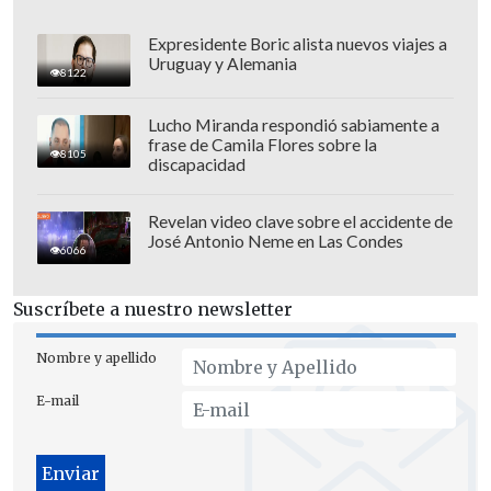
Expresidente Boric alista nuevos viajes a
Uruguay y Alemania
8122
Lucho Miranda respondió sabiamente a
"En general la mayoría de los pacientes
frase de Camila Flores sobre la
8105
que son donantes son por muertes
discapacidad
traumáticas o por accidentes, porque así
se preservan la mayoría de los órganos y
Revelan video clave sobre el accidente de
José Antonio Neme en Las Condes
es un compromiso más que nada
6066
cerebral", aseveró Siches.
Suscríbete a nuestro newsletter
"En este caso el paciente era donante de
Nombre y apellido
casi ocho órganos y a pesar que se
intentó contactar por distintas vías al
E-mail
fiscal de turno no hubo la voluntad,
lamentablemente ayer hubo ocho
receptores que no tuvieron la