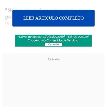
"No tenemos elementos como para
poder formalizar al ex Presidente
LEER ARTICULO COMPLETO
Piñera
", dijo Guerra a
El Mercurio
,
asegurando que el cierre de la causa
ocurrirá "prontamente".
Revisa también
Escolta del exministro Cordero frustró a
disparos un portonazo en Vitacura
Incendio en domicilio provocó la muerte de
dos adultos mayores en Recoleta
"
No debieran pasar muchos días
.
Estamos revisando lo que se ha