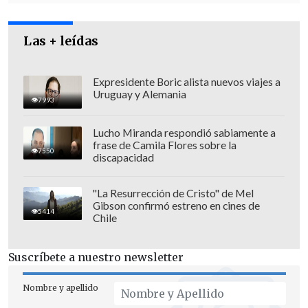
Las + leídas
Expresidente Boric alista nuevos viajes a
Uruguay y Alemania
7993
Lucho Miranda respondió sabiamente a
El caso Exalmar se inició hace siete
frase de Camila Flores sobre la
7550
meses, cuando el
diputado comunista
discapacidad
Hugo Gutiérrez
se querelló contra Piñera
por los delitos de
negociación
"La Resurrección de Cristo" de Mel
Gibson confirmó estreno en cines de
incompatible y uso de información
5414
Chile
privilegiada
en relación con la compra
de acciones en la empresa pesquera
Suscríbete a nuestro newsletter
peruana, por parte de
Bancard
, mientras
se llevaba adelante el juicio por el límite
Nombre y apellido