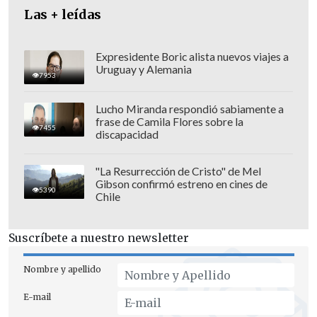
Las + leídas
Expresidente Boric alista nuevos viajes a
Uruguay y Alemania
7953
Lucho Miranda respondió sabiamente a
frase de Camila Flores sobre la
7455
discapacidad
"La Resurrección de Cristo" de Mel
Balance de lluvias
Gibson confirmó estreno en cines de
5390
Chile
Además, Brufort detalló el balance de las
recientes precipitaciones, indicando que
Suscríbete a nuestro newsletter
Quinta Normal registró 18,1 milímetros
de agua caída, superando las
Nombre y apellido
expectativas.
En tanto, estaciones como
E-mail
Tobalaba y las ubicadas en sectores