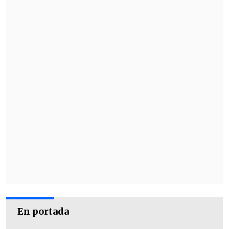
señaló Brufort, aunque destacó que
ha
precipitado más que el promedio de los
últimos 30 años.
En portada