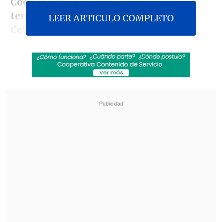
Cooperativa
que se espera una
temperatura mínima de 2 grados
LEER ARTICULO COMPLETO
Celsius en Santiago
, mientras que
en
zonas rurales y precordilleranas de la
Región Metropolitana, así como en el
Maule y Ñuble,
los termómetros podrían
descender
hasta los -2 o -4 grados.
Revisa también
Escolta del exministro Cordero frustró a
disparos un portonazo en Vitacura
Incendio en domicilio provocó la muerte de
dos adultos mayores en Recoleta
Esta baja drástica se debe a una
masa de