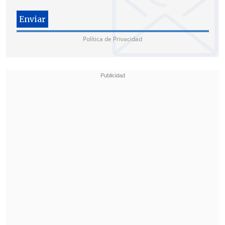
precordilleranos alcanzaron casi los 30
milímetros
, mientras que
en localidades
rurales como Talagante, San José y Buin
Política de Privacidad
se registraron entre 20 y 30 milímetros.
En promedio, la Región Metropolitana
recibió entre 15 y 20 milímetros
, con
el
sector oriente y precordillerano
experimentando entre 20 y 30
milímetros.
"En comparación con el año pasado, a
esta misma fecha teníamos 115
milímetros y ahora recién llegamos a 67
milímetros
; o sea, vamos un poquito más
de la mitad de lo que llevábamos el año
pasado.
Ha llovido menos (que en 2024)",