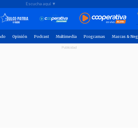
Escucha aquí ▼
ndo
Opinión
Podcast
Multimedia
Programas
Marcas & Neg