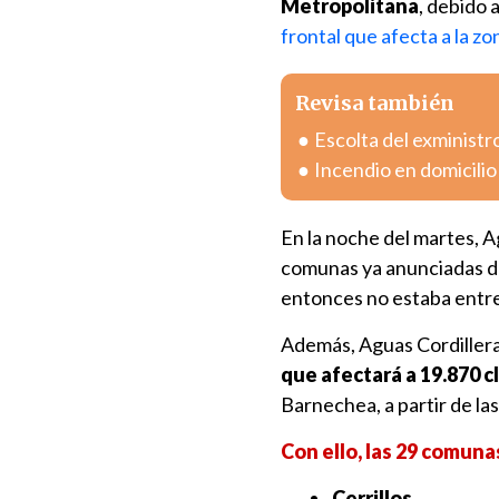
Metropolitana
, debido a
frontal que afecta a la zo
Revisa también
Escolta del exministr
Incendio en domicili
En la noche del martes, A
comunas ya anunciadas du
entonces no estaba entre 
Además, Aguas Cordiller
que afectará a 19.870 c
Barnechea, a partir de la
Con ello, las 29 comuna
Cerrillos