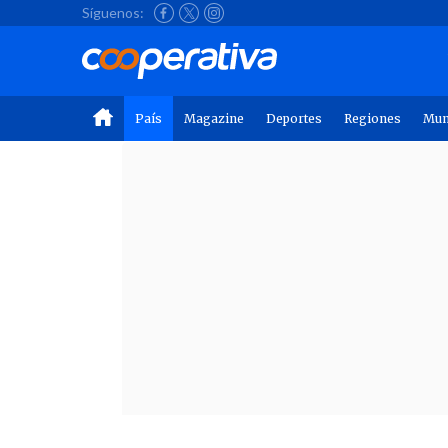
Síguenos:
País
Magazine
Deportes
Regiones
Mu