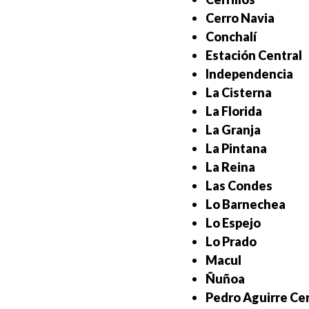
Cerro Navia
Conchalí
Estación Central
Independencia
La Cisterna
La Florida
La Granja
La Pintana
La Reina
Las Condes
Lo Barnechea
Lo Espejo
Lo Prado
Macul
Ñuñoa
Pedro Aguirre Ce