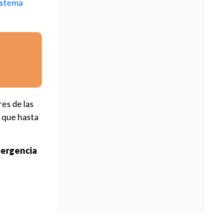
istema
es de las
 que hasta
mergencia