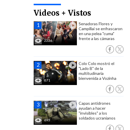
Videos + Vistos
Senadoras Flores y
Campillai se enfrascaron
en una pelea "cuma"
frente a las cámaras
2226
Colo Colo mostró el
"Lado B" de la
multitudinaria
bienvenida a Vozinha
871
Capas antidrones
ayudan a hacer
"invisibles" a los
soldados ucranianos
693