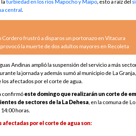
 la
turbiedad en los ríos Mapocho y Maipo
, esto a raíz del
s
na central
.
o Cordero frustró a disparos un portonazo en Vitacura
o provocó la muerte de dos adultos mayores en Recoleta
guas Andinas amplió la suspensión del servicio a más sector
rante la jornada y además sumó al municipio de La Granja,
los afectados por el corte de agua.
a confirmó
este domingo que realizarán un corte de e
lientes de sectores de la La Dehesa
, en la comuna de Lo
s 14:00 horas.
s afectadas por el corte de agua son: