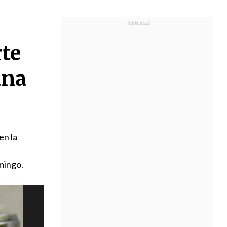
rte
ana
en la
mingo.