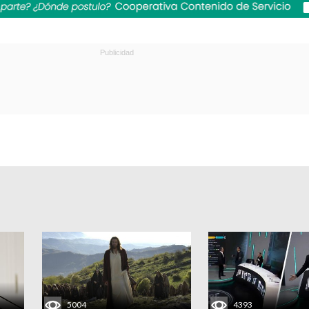
5004
4393