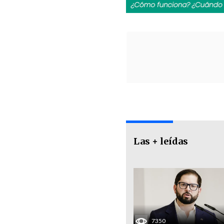
Las + leídas
7350