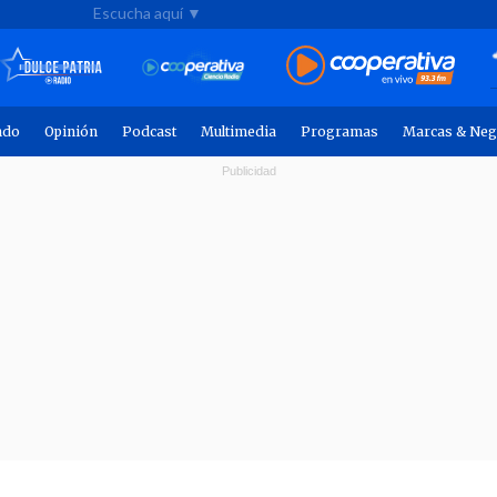
Escucha aquí ▼
ndo
Opinión
Podcast
Multimedia
Programas
Marcas & Neg