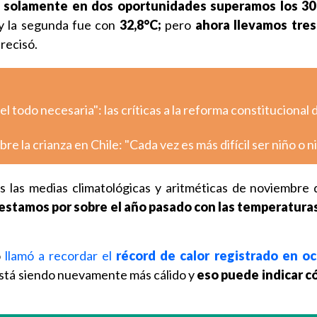
solamente en dos oportunidades superamos los 30
y la segunda fue con
32,8°C;
pero
ahora llevamos tres
precisó.
 todo necesaria": las críticas a la reforma constitucional 
re la crianza en Chile: "Cada vez es más difícil ser niño o n
s las medias climatológicas y aritméticas de noviembre 
estamos por sobre el año pasado con las temperatura
o
llamó a recordar el
récord de calor registrado en
oc
está siendo nuevamente más cálido y
eso puede indicar c