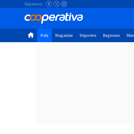
Síguenos:
País
Magazine
Deportes
Regiones
Mu