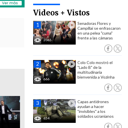
Videos + Vistos
Senadoras Flores y
Campillai se enfrascaron
en una pelea "cuma"
frente a las cámaras
2065
Colo Colo mostró el
"Lado B" de la
multitudinaria
bienvenida a Vozinha
666
Capas antidrones
ayudan a hacer
"invisibles" a los
soldados ucranianos
654