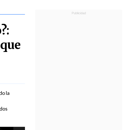
?:
 que
do la
 dos