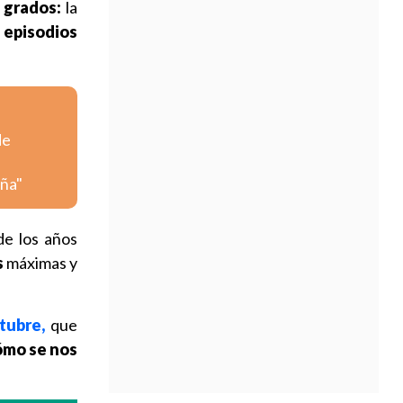
 grados:
la
 episodios
de
iña"
de los años
s
máximas y
tubre,
que
ómo se nos