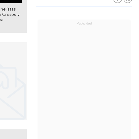
anelistas
 a Crespo y
ma