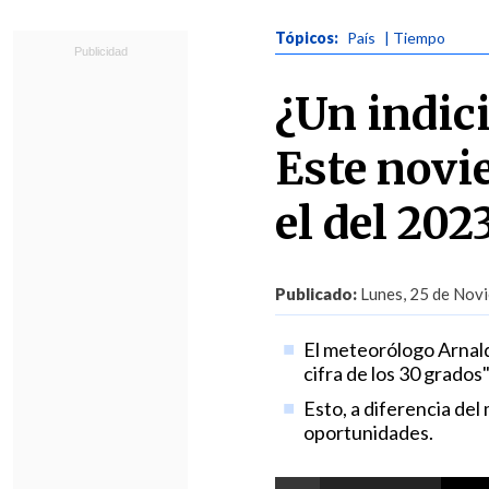
Tópicos:
País
| Tiempo
¿Un indic
Este novi
el del 202
Publicado:
Lunes, 25 de Novi
El meteorólogo Arnald
cifra de los 30 grados
Esto, a diferencia de
oportunidades.