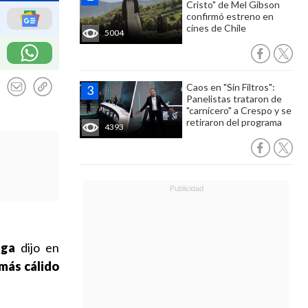
Cristo" de Mel Gibson
confirmó estreno en
cines de Chile
5004
Caos en "Sin Filtros":
Panelistas trataron de
"carnicero" a Crespo y se
retiraron del programa
4393
iga
dijo en
más cálido