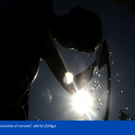
avecina el verano", alertó Zúñiga.