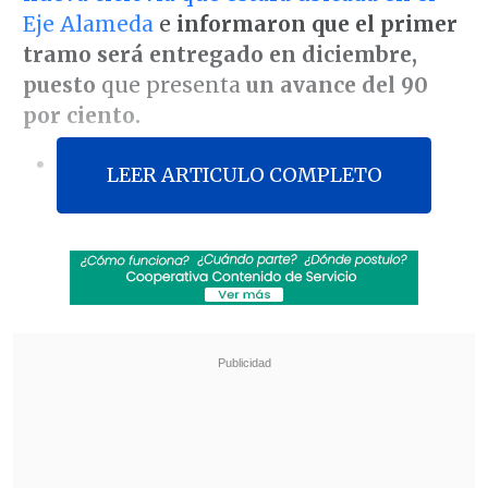
Eje Alameda
e
informaron que el primer
tramo será entregado en diciembre,
puesto
que presenta
un avance del 90
por ciento.
[Vea también]:
Así lucirá la
LEER ARTICULO COMPLETO
"megaciclovía" de la Alameda
El proyecto contempla
una extensión
total de 8 kilómetros
de pista exclusiva
para bicicletas,
que conectará el centro
de Santiago, desde la plaza de
Baquedano hasta el inicio de Avenida
Pajaritos
, en la comuna de Estación
Central.