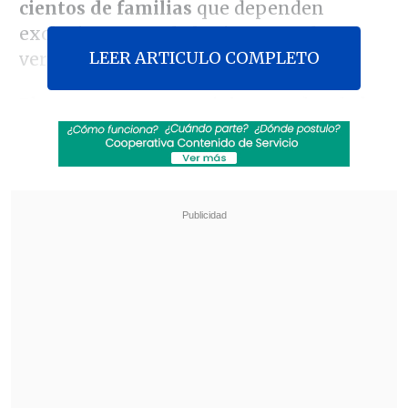
cientos de familias
que dependen
exclusivamente de los ingresos de
LEER ARTICULO COMPLETO
verano para subsistir el resto del año.
El panorama es especialmente desolador
en
Lirquén
, donde se estima que
el 85%
de la superficie habitual resultó
quemada.
A pesar de que el emblemático
centro gastronómico conocido como el
"Barrio Chino" no sufrió daños
estructurales por el fuego
, la clientela ha
desaparecido.
Revisa también
Desbaratan contrabando para "armar" tintas y
tóners falsificados