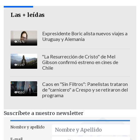
tenemos mucha gente que vive del
turismo, mucha gente que perdió sus
Las + leídas
casas y familias, que trabaja en el polo
gastronómico", expresó a
Cooperativa
la
Expresidente Boric alista nuevos viajes a
Uruguay y Alemania
comerciante gastronómica.
7478
"La Resurrección de Cristo" de Mel
Gibson confirmó estreno en cines de
5147
Chile
Caos en "Sin Filtros": Panelistas trataron
de "carnicero" a Crespo y se retiraron del
4580
programa
Suscríbete a nuestro newsletter
Nombre y apellido
E-mail