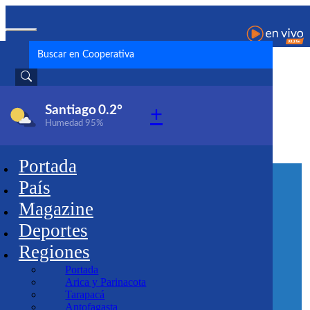
Santiago
0.2°
+
Humedad
95%
Noticias de Mundial
Portada
País
Magazine
Deportes
Regiones
Portada
Arica y Parinacota
Tarapacá
Antofagasta