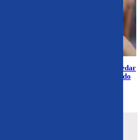
La reflexión de Martina Weil tras quedar
fuera de la final del Mundial: Me quedo
con todo lo que logré
La atleta chilena no clasificó por milésimas de segundo.
Atrás
Siguiente
Portada
Opinión
>
>
País
Podcast
>
>
Magazine
Multimedia
>
>
Deportes
Programas
>
>