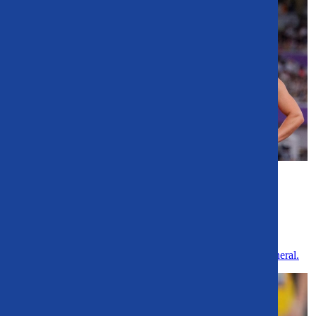
[VIDEO] Las Pumas desplegaron su
velocidad en el Mundial de
Atletismo de Tokio
El equipo nacional concluyó undécimo en la clasificación general.