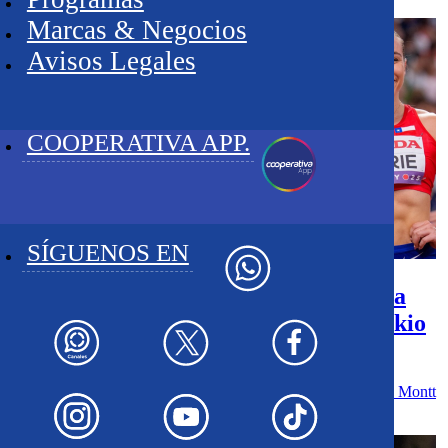
Marcas & Negocios
Avisos Legales
COOPERATIVA APP.
SÍGUENOS EN
Las Pumas culminaron en la undécima
posición su paso por el Mundial de Tokio
2025
El equipo de Macarena Borie, Isidora Jiménez, María Ignacia Montt
y Anaís...