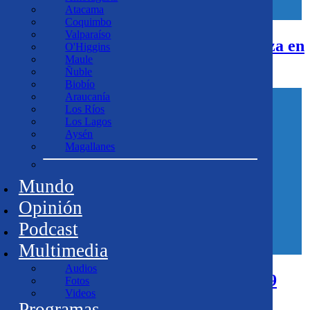
Atacama
Coquimbo
Valparaíso
Chile firmó una meritoria cuarta plaza en
O'Higgins
Maule
la final femenina del relevo 4x100
Ñuble
Biobío
Araucanía
Los Ríos
Los Lagos
Aysén
Magallanes
Mundo
Opinión
Podcast
Multimedia
Audios
Mundial de Atletismo fue visto por 3.9
Fotos
Videos
millones de personas en TVN
Programas