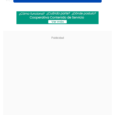
Ahora mismo,
estoy muy decepcionada
porque estuve tan cerca
, pero haciendo
el balance,
me acordaré de la temporada
2025 como la primera de las mejores
",
reconoció.
Revisa también
Atlético Mineiro admitió que recibió una
oferta por Iván Román
Tobías Reinhart asoma como opción para jugar
ante Palestino
Seguido a ello, Weil apuntó: "Ahora duele
mucho, pero estoy orgullosa. El año