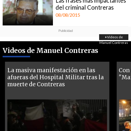
Las frases más impactantes
del criminal Contreras
08/08/2015
+
Videos de
Manuel Contreras
Videos de Manuel Contreras
La masiva manifestación en las
Con 
afueras del Hospital Militar tras la
"Mam
muerte de Contreras