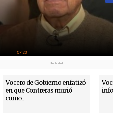
07:23
Vocero de Gobierno enfatizó
Voce
en que Contreras murió
inf
como...