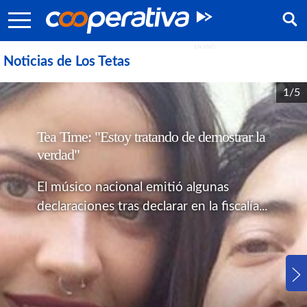
Noticias de Los Tetas
1/5
Tea Time: "Estoy tratando de demostrar la
verdad"
El músico nacional emitió algunas
declaraciones tras declarar en la fiscalía...
Síguenos: