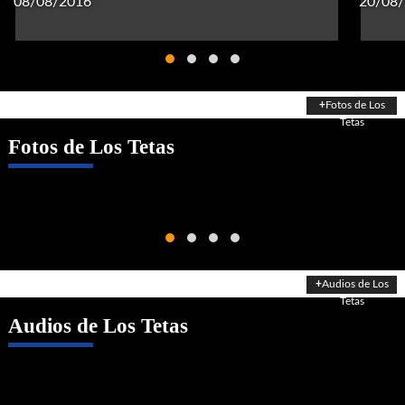
08/08/2016
20/08
+
Fotos de Los
Tetas
Fotos de Los Tetas
+
Audios de Los
Tetas
Audios de Los Tetas