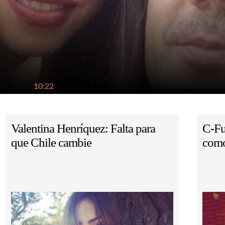
10:22
Valentina Henríquez: Falta para
C-Fu
que Chile cambie
como