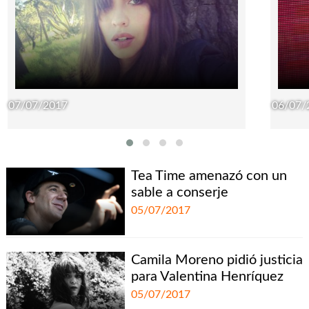
07/07/2017
06/07/
Tea Time amenazó con un
sable a conserje
05/07/2017
Camila Moreno pidió justicia
para Valentina Henríquez
05/07/2017