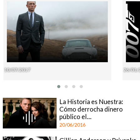
10/07/2017
26/01/
La Historia es Nuestra:
Cómo derrocha dinero
público el...
20/06/2016