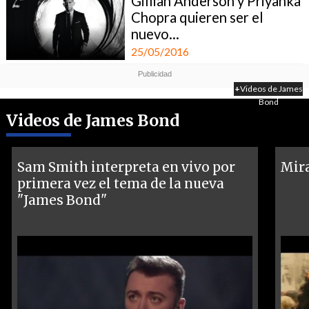
Gillian Anderson y Priyanka
Chopra quieren ser el
nuevo...
25/05/2016
+
Videos de James
Bond
Videos de James Bond
Sam Smith interpreta en vivo por
Mira
primera vez el tema de la nueva
"James Bond"