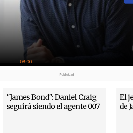
08:00
"James Bond": Daniel Craig
El j
seguirá siendo el agente 007
de J