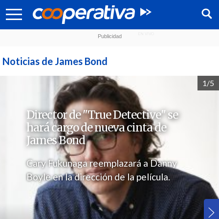
Noticias de James Bond
1/5
Director de "True Detective" se
hará cargo de nueva cinta de
James Bond
Cary Fukunaga reemplazará a Danny
Boyle en la dirección de la película.
Síguenos: