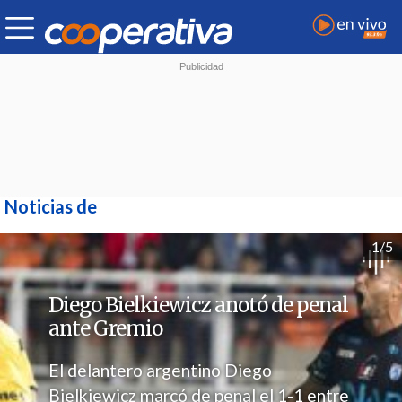
Noticias de
1/5
Diego Bielkiewicz anotó de penal
ante Gremio
El delantero argentino Diego
Bielkiewicz marcó de penal el 1-1 entre