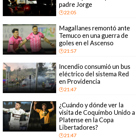
padre Jorge
🕑22:05
Magallanes remontó ante
Temuco en una guerra de
goles en el Ascenso
🕑21:57
Incendio consumió un bus
eléctrico del sistema Red
en Providencia
🕑21:47
¿Cuándo y dónde ver la
visita de Coquimbo Unido a
Platense en la Copa
Libertadores?
🕑21:47