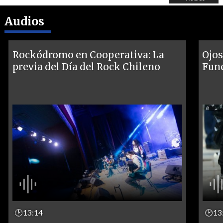
Audios
Rockódromo en Cooperativa: La
Ojos
previa del Día del Rock Chileno
Fune
🕑13:14
🕑13