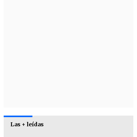
exjugador uruguayo:
Las + leídas