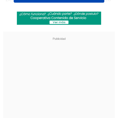
tres puntos de oro pensando en
clasificarse a los octavos de final del
torneo continental más importante a
nivel de clubes y hundió al conjunto
venezolano en el último lugar de la zona
sin puntos todavía.
Revisa también
Tatiele Silveira acusó falta de agua caliente en
el camarín tras el Superclásico femenino
Arsenal tuvo una reacción insuficiente y
perdió ante Borussia Dortmund en copa
amistosa
Revisa el gol hijo del legendario del