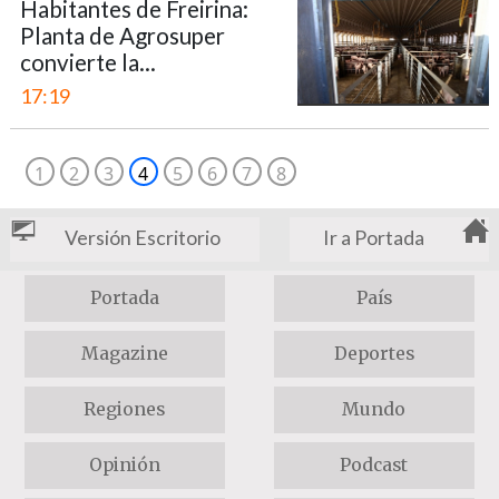
Habitantes de Freirina:
Planta de Agrosuper
convierte la...
17:19
1
2
3
4
5
6
7
8
Versión Escritorio
Ir a Portada
Portada
País
Magazine
Deportes
Regiones
Mundo
Opinión
Podcast