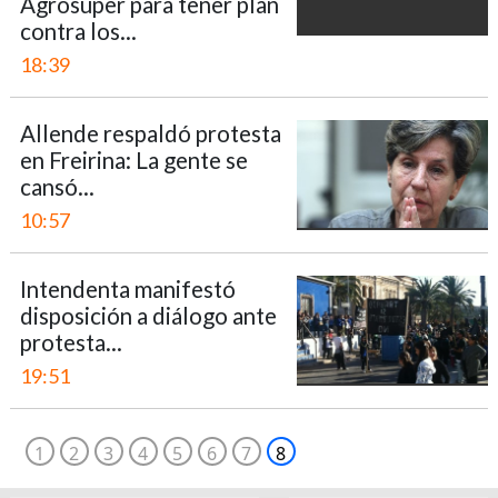
Agrosuper para tener plan
contra los...
18:39
Allende respaldó protesta
en Freirina: La gente se
cansó...
10:57
Intendenta manifestó
disposición a diálogo ante
protesta...
19:51
1
2
3
4
5
6
7
8