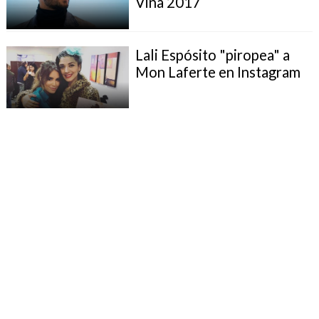
Viña 2017
Lali Espósito "piropea" a
Mon Laferte en Instagram
Maluma recibió cuádruple
disco de platino en Viña
La reacción de Lali Espósito
tras los elogios de Isabel
Pantoja
Lali Espósito responde a