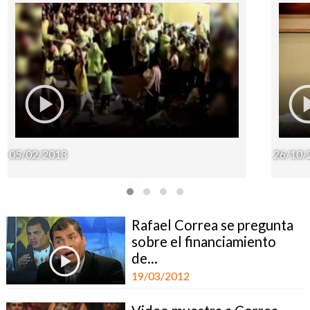
05/02/2013
26/10/
Rafael Correa se pregunta
sobre el financiamiento
de...
19/03/2012