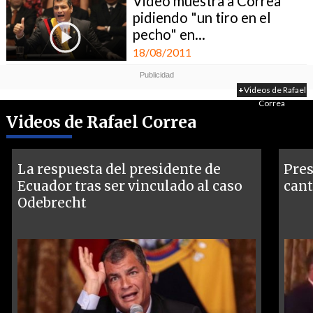
Video muestra a Correa
pidiendo "un tiro en el
pecho" en...
18/08/2011
+
Videos de Rafael
Correa
Videos de Rafael Correa
La respuesta del presidente de
Pres
Ecuador tras ser vinculado al caso
cant
Odebrecht