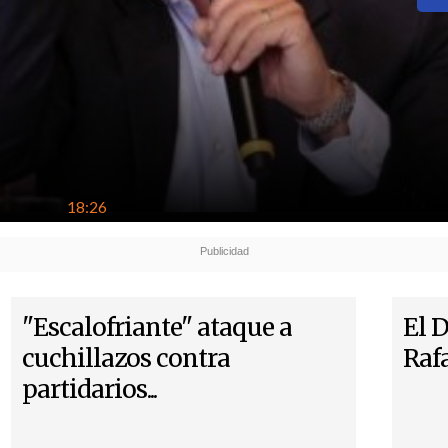
18:26
"Escalofriante" ataque a
El D
cuchillazos contra
Raf
partidarios...