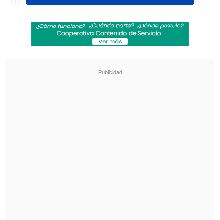
negros de masa media localizados por
los astrónomos y puede proporcionar
importante información sobre cómo
pueden haberse creado los agujeros
negros supermasivos.
Los científicos saben que enormes
agujeros negros,
hasta 10.000 millones
de veces más masivos que el Sol
, se
ubican en el centro de las galaxias, entre
ellas la Vía Láctea, pero desconocen
cómo logran tal cantidad de masa, en
especial cuando parece que existen
desde que el Universo era relativamente
joven, de unos pocos cientos de millones
de años.