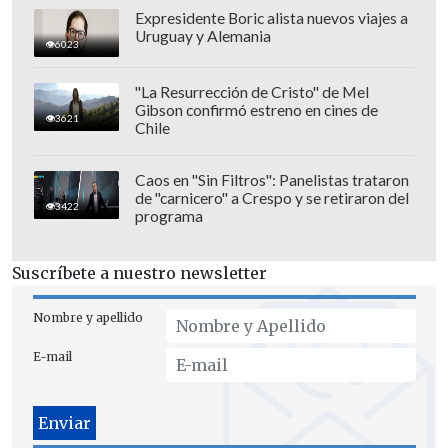
equipo usaron el sistema ALMA,
Expresidente Boric alista nuevos viajes a
compuesto por 66 radiotelescopios y
Uruguay y Alemania
6023
ubicado en el desierto de Atacama
(Chile)
, para observar un nube de gas
"La Resurrección de Cristo" de Mel
Gibson confirmó estreno en cines de
molecular a 60 parsecs (unidad utilizada
3621
Chile
en astronomía para medir grandes
distancias) del centro de la Vía Láctea.
Caos en "Sin Filtros": Panelistas trataron
de "carnicero" a Crespo y se retiraron del
3422
programa
Los expertos emplearon simulaciones
para inferir que la cinemática del gas en
Suscríbete a nuestro newsletter
esa nube solo podía ser explicada por la
presencia de un agujero negro de masa
Nombre y apellido
intermedia escondido en su interior.
E-mail
Además descubrieron que la emisión de
gas por parte de esa nube se parece en