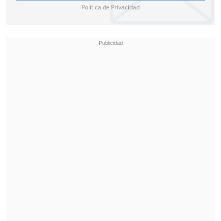
una versión a menor escala de un
Política de Privacidad
agujero negro supermasivo y estático en
el centro de nuestra galaxia.