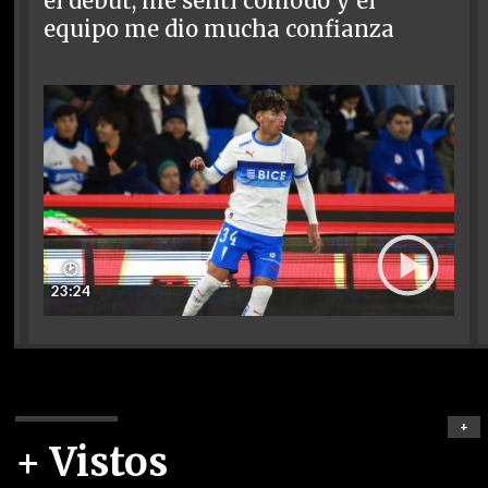
el debut, me sentí cómodo y el
equipo me dio mucha confianza
🕑
23:24
+
+ Vistos