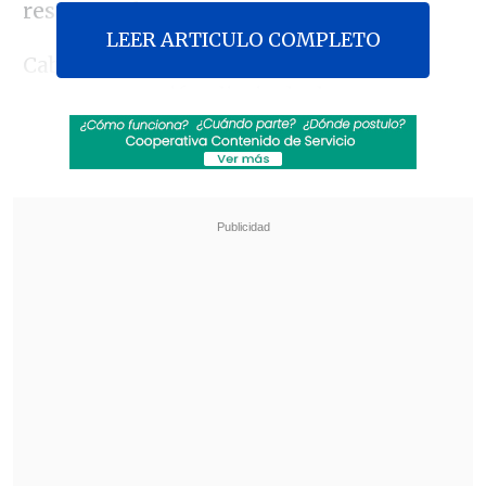
respecto al conteo.
LEER ARTICULO COMPLETO
Cabe recordar que actualmente se
entrega una cifra diaria de decesos que
se basa en las inscripciones hechas ante
el
Registro Civil
, mientras que un
segundo método, elaborado por el
Departamento de Estadísticas e
Información de Salud (DEIS) del Minsal
,
encargado de elaborar el reporte
epidemiológico, no sólo incluye los
fallecimientos en los que se confirmó la
presencia de la enfermedad mediante un
test, sino aquellos casos sospechosos en
los que no hubo un examen de por
medio.