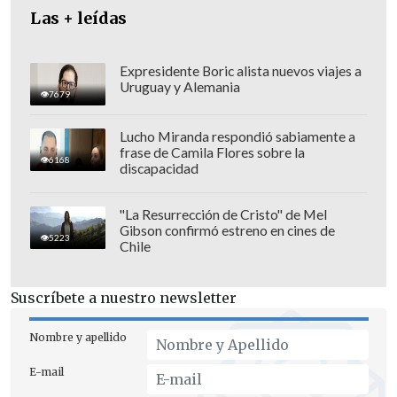
Diputados
.
Las + leídas
El secretario de Estado añadió que
el
reporte de fallecidos que se entrega a la
Expresidente Boric alista nuevos viajes a
Uruguay y Alemania
opinión pública "no es necesario hacerlo
7679
todos los días"
y bien podría realizarse
Lucho Miranda respondió sabiamente a
"dos o tres veces por semana".
frase de Camila Flores sobre la
6168
discapacidad
"La Resurrección de Cristo" de Mel
Gibson confirmó estreno en cines de
5223
Chile
Suscríbete a nuestro newsletter
Nombre y apellido
E-mail