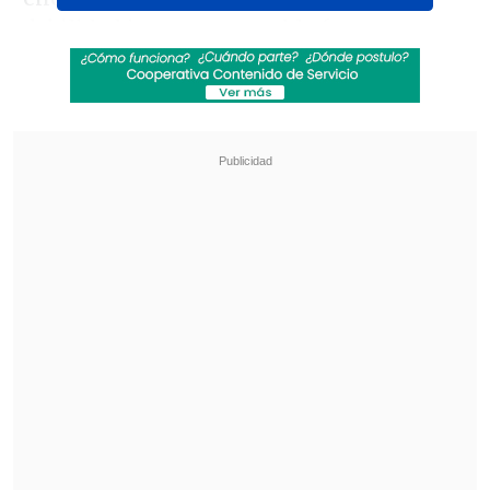
debilidad incontrarrestable frente a
Google", detalló la Compañía Chilena de
Comunicaciones S.A., propietaria del
medio.
Revisa también
"GTA VI" llega a Netflix con inesperado
anuncio
Rapero español Keyblade prepara su regreso
a Chile: "El público chileno es brutal"
La acción ante el TLDC tiene
antecedentes, en el país y en el resto del
mundo: En Chile, por ejemplo, el grupo