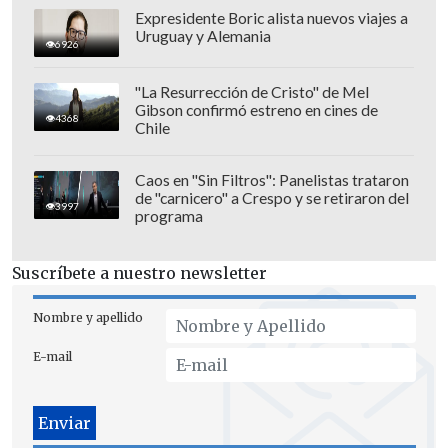
Expresidente Boric alista nuevos viajes a
Uruguay y Alemania
6926
"La Resurrección de Cristo" de Mel
Gibson confirmó estreno en cines de
4368
Chile
Caos en "Sin Filtros": Panelistas trataron
de "carnicero" a Crespo y se retiraron del
"
Con el andar de los años, Google ha ido
3997
programa
adquiriendo una posición dominante
que nos ahoga
, que no nos permite
Suscríbete a nuestro newsletter
nuestra actividad, ellos tienen prácticas
explotativas, nos obligan a hacer
Nombre y apellido
determinadas cosas, nosotros
no
E-mail
tenemos alternativas
", comentó.
De hecho, el ejecutivo agrega que "el día