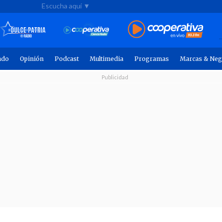
Escucha aquí ▼
ndo
Opinión
Podcast
Multimedia
Programas
Marcas & Neg