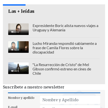
Las + leídas
Expresidente Boric alista nuevos viajes a
Uruguay y Alemania
8013
"En segundo lugar, la causa de muerte -
Lucho Miranda respondió sabiamente a
frase de Camila Flores sobre la
como es conocida por toda la opinión
7633
discapacidad
pública, por la familia y por el juez- (fue
una) herida de proyectil", explicó Bustos
"La Resurrección de Cristo" de Mel
Gibson confirmó estreno en cines de
quien agregó que
"la forma de muerte
5431
Chile
corresponde a suicidio"
.
Suscríbete a nuestro newsletter
Uno de los peritos, el
médico español
Francisco Etxeberría
, comentó que
Nombre y apellido
"tenemos la
certeza con argumentos
E-mail