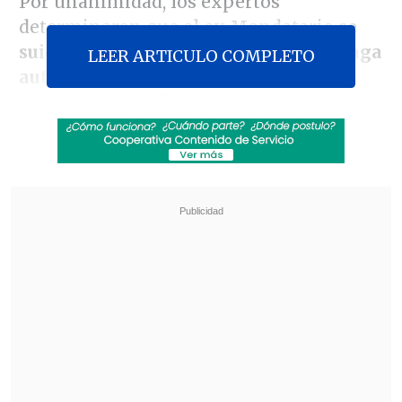
Por unanimidad, los expertos
determinaron que el ex Mandatario
se
suicidó con el fusil AK-47 con una ráfaga
LEER ARTICULO COMPLETO
automática
que derivó en dos balas,
siendo una de ellas encontrada entre sus
restos.
Revisa también
Operativo en Costanera Norte dejó ocho
detenidos por conducción temeraria: Uno
marcó 184 km/h
Escolta del exministro Cordero frustró a
disparos un portonazo en Vitacura
El informe final fue entregado este
martes al
juez del caso, Mario Carroza
,