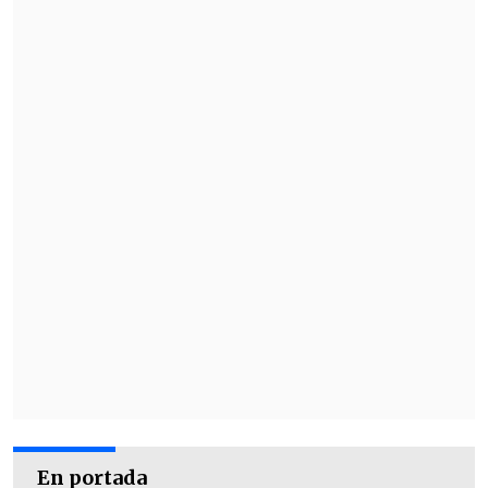
"He asistido a una espléndida
manifestación de esta devoción popular
tan arraigada en estas tierras y calificada
por el Papa Juan Pablo II como un
verdadero 'tesoro del pueblo de Dios'",
declaró el cardenal en esa instancia.
En portada