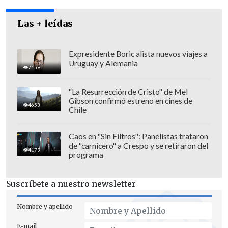
durante el
viaje de Sebastián Piñera a
Estados Unidos
.
Las + leídas
Expresidente Boric alista nuevos viajes a
Uruguay y Alemania
7159
"La Resurrección de Cristo" de Mel
Gibson confirmó estreno en cines de
4653
Chile
Caos en "Sin Filtros": Panelistas trataron
de "carnicero" a Crespo y se retiraron del
4179
programa
Suscríbete a nuestro newsletter
Imagen peregrina
Nombre y apellido
La citada Virgen del Carmen Misionera
E-mail