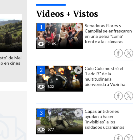
Videos + Vistos
Senadoras Flores y
Campillai se enfrascaron
en una pelea "cuma"
frente a las cámaras
2169
sto" de Mel
o en cines
Colo Colo mostró el
"Lado B" de la
multitudinaria
bienvenida a Vozinha
802
Capas antidrones
ayudan a hacer
"invisibles" a los
soldados ucranianos
677