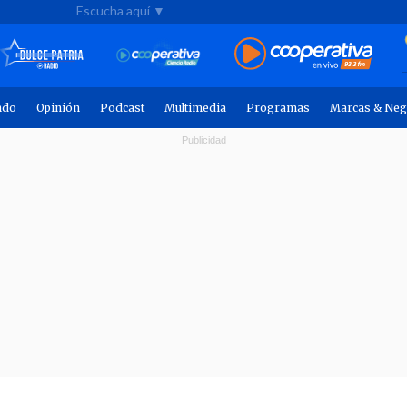
Escucha aquí ▼
ndo
Opinión
Podcast
Multimedia
Programas
Marcas & Neg