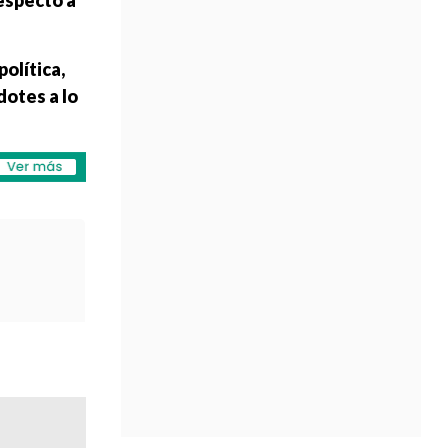
especto a
olítica,
dotes a lo