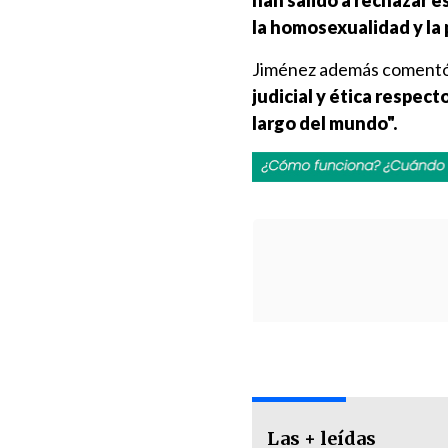
han salido a rechazar e
la homosexualidad y la 
Jiménez además coment
judicial y ética respec
largo del mundo".
Las + leídas