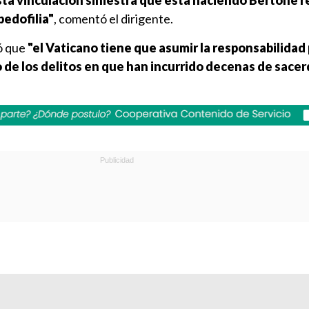
sta vinculación siniestra que está haciendo Bertone r
pedofilia"
, comentó el dirigente.
ó que
"el Vaticano tiene que asumir la responsabilidad p
to de los delitos en que han incurrido decenas de sacer