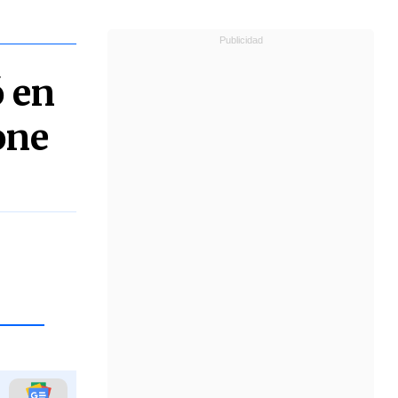
 en
one