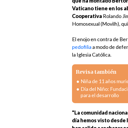
que ha montado Bertone 
Vaticano tiene en los 
Cooperativa
Rolando Ji
Homosexual (Movilh), qui
El enojo en contra de Be
pedofilia
a modo de defen
la Iglesia Católica.
Revisa también
Niña de 11 años muri
Día del Niño: Fundac
para el desarrollo
"La comunidad nacional
día hemos visto desde 