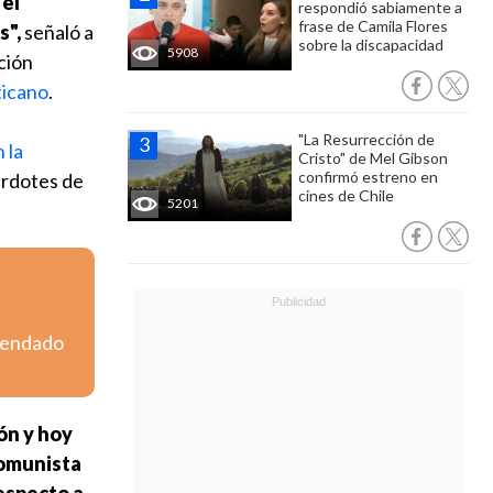
 el
respondió sabiamente a
frase de Camila Flores
s",
señaló a
sobre la discapacidad
5908
ción
ticano
.
"La Resurrección de
 la
Cristo" de Mel Gibson
confirmó estreno en
erdotes de
cines de Chile
5201
omendado
ón y hoy
Comunista