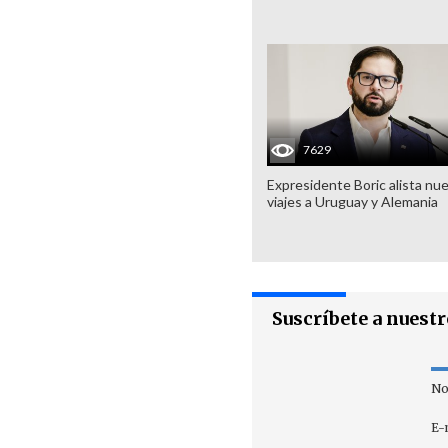
7629
Expresidente Boric alista nu
viajes a Uruguay y Alemania
Suscríbete a nuest
No
E-