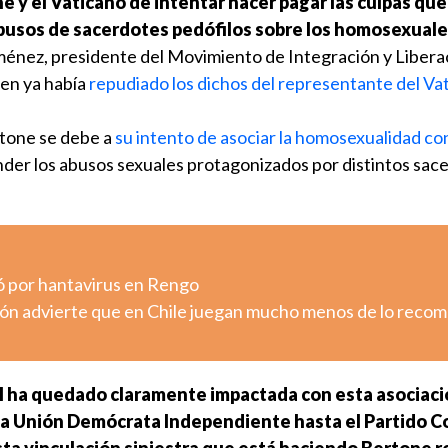
y el Vaticano de intentar hacer pagar las culpas que
abusos de sacerdotes pedófilos sobre los homosexuale
ménez, presidente del Movimiento de Integración y Libera
en ya había
repudiado los dichos del representante del Va
rtone se debe a
su intento de asociar la homosexualidad con
der los abusos sexuales protagonizados por distintos sac
ó por hantavirus en Rengo
ión advierte que en Chile juegan mucho menos de lo rec
 ha quedado claramente impactada con esta asociaci
la Unión Demócrata Independiente hasta el Partido 