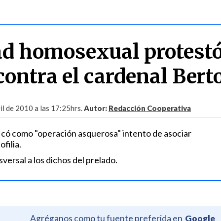
d homosexual protestó
contra el cardenal Bert
il de 2010 a las 17:25hrs.
Autor:
Redacción Cooperativa
icó como "operación asquerosa" intento de asociar
filia.
sversal a los dichos del prelado.
Agréganos como tu fuente preferida en
Google