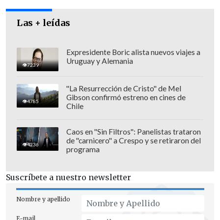
fue suspendido de sus funciones
Las + leídas
mientras se realice la investigación.
Expresidente Boric alista nuevos viajes a
Uruguay y Alemania
7239
"La Resurrección de Cristo" de Mel
Gibson confirmó estreno en cines de
4785
Chile
Caos en "Sin Filtros": Panelistas trataron
de "carnicero" a Crespo y se retiraron del
4236
programa
Suscríbete a nuestro newsletter
Nombre y apellido
El religioso se defendió de las acusaciones en su
E-mail