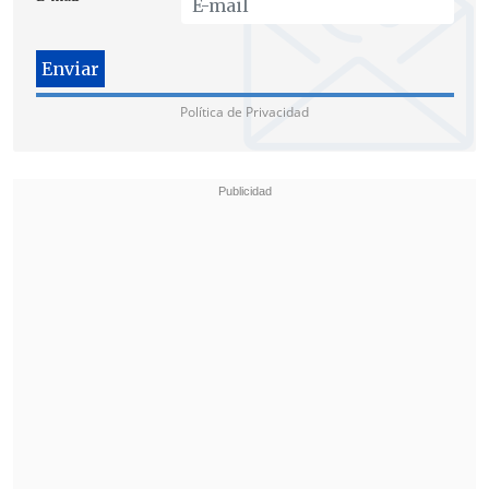
contra por el supuesto abuso contra una menor.
La denuncia
Política de Privacidad
Las acusaciones contra el sacerdote se
fundamentan en supuestas conductas
reprochables del sacerdote con la menor
-ocurridas durante el 2010- y
un informe
psicológico reciente que aseguró que la
niña tiene síntomas de haber sido
abusada.
Las primeras acusaciones se
fundamentan en los relatos de la
alumna, quien manifestó que el
sacerdote la sacaba de clases para llevarla