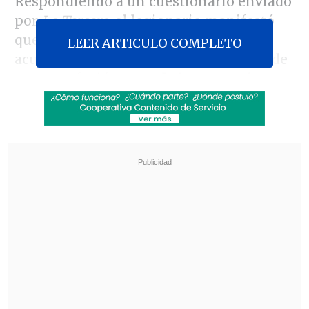
Respondiendo a un cuestionario enviado
por
La Tercera
, el legionario manifestó
que al conocer los detalles de la
LEER ARTICULO COMPLETO
acusación, su primera impresión fue "de
gran confusión.
Una de las acusaciones
más graves que se le puede hacer a una
persona es decir que abusó de una
menor. Estoy muy devastado y sólo mi
fe y esperanza en el Señor me sostienen.
Soy inocente
".
Revisa también
Colombiano fue asesinado a balazos en un cité
de La Cisterna
Kast arribó a Colombia para asistir a la
asunción de Abelardo de la Espriella