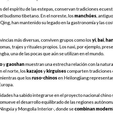
s del espíritu de las estepas, conservan tradiciones ecuest
del budismo tibetano. En el noreste, los
manchúes
, antigu
a Qing, han mantenido su legado en la gastronomía y las c
ovincias más diversas, conviven grupos como los
yi
,
bai
,
han
iomas, trajes y rituales propios. Los naxi, por ejemplo, pres
ngba, una de las pocas que aún se utilizan en el mundo.
o
y
gaoshan
muestran una estrecha relación con la natural
n el norte, los
kazajos
y
kirguises
comparten tradiciones 
 mientras que los
ruso-chinos
en Heilongjiang representan
Europa.
dades ha sabido integrarse en el proyecto nacional chino 
promueve el desarrollo equilibrado de las regiones autóno
 Ningxia y Mongolia Interior-, donde se
combinan modern