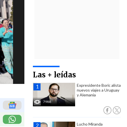
Las + leídas
Expresidente Boric alista
nuevos viajes a Uruguay
y Alemania
7988
Lucho Miranda