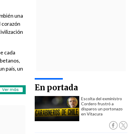
también una
el corazón
ivilización
de cada
ibetanos,
un país, un
En portada
Escolta del exministro
Cordero frustró a
disparos un portonazo
en Vitacura