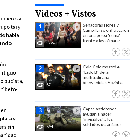
Videos + Vistos
 numerosa.
Senadoras Flores y
upo tai y
Campillai se enfrascaron
de habla
en una pelea "cuma"
frente a las cámaras
mundo
2226
ión
Colo Colo mostró el
antiguo
"Lado B" de la
multitudinaria
o budista,
bienvenida a Vozinha
871
 tibeto-
Capas antidrones
 en
ayudan a hacer
plata y
"invisibles" a los
soldados ucranianos
ra sin
694
manidad.