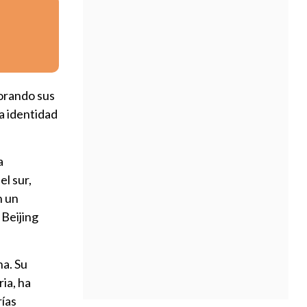
lorando sus
la identidad
a
el sur,
n un
 Beijing
na. Su
ria, ha
rías