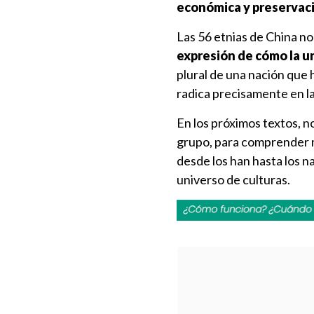
económica y preservaci
Las 56 etnias de China no 
expresión de cómo la un
plural de una nación que ha
radica precisamente en la
En los próximos textos, n
grupo, para comprender m
desde los han hasta los na
universo de culturas.