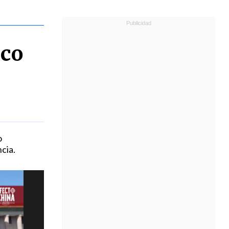
ico
o
cia.