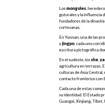
Los
mongoles
, heredero
guturales y la influencia 
fundadores de la dinastí
cortesanas.
En Yunnan, una de las pr
y
jingpo
, cada uno con id
escritura pictográfica do
En el sudeste, los
she
,
ya
agricultura en terrazas. E
culturas de Asia Central,
contacto fronterizo con 
Cada una de estas comuni
su identidad. El Estado 
Guangxi, Xinjiang, Tíbet,