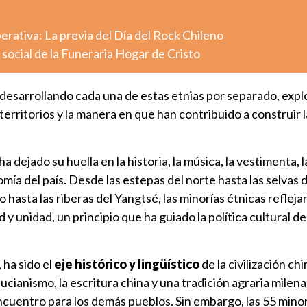
ativa: La previa del Día del Rock Chileno
l social de la Funeraria Hogar de Cristo
 desarrollando cada una de estas etnias por separado, exp
territorios y la manera en que han contribuido a construir 
a dejado su huella en la historia, la música, la vestimenta, l
mía del país. Desde las estepas del norte hasta las selvas d
o hasta las riberas del Yangtsé, las minorías étnicas refleja
d y unidad, un principio que ha guiado la política cultural de
 ha sido el
eje histórico y lingüístico
de la civilización chi
ucianismo, la escritura china y una tradición agraria milena
cuentro para los demás pueblos. Sin embargo, las 55 mino