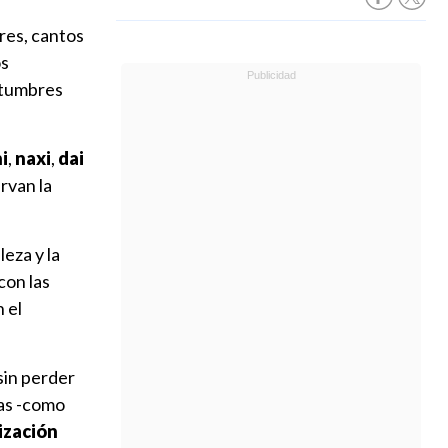
res, cantos
os
ostumbres
i
,
naxi
,
dai
ervan la
eza y la
con las
 el
sin perder
mas -como
ización