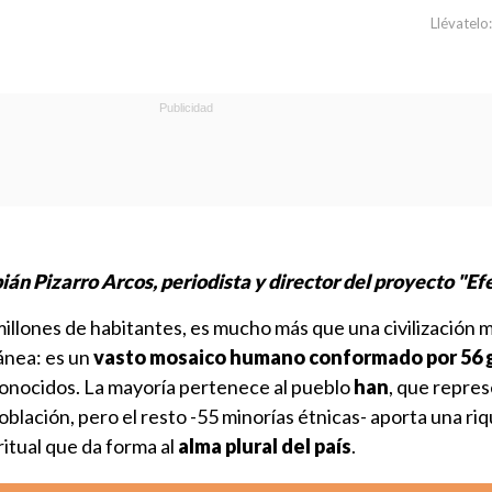
Llévatelo:
ián Pizarro Arcos, periodista y director del proyecto "Ef
illones de habitantes, es mucho más que una civilización m
nea: es un
vasto mosaico humano conformado por 56 
onocidos. La mayoría pertenece al pueblo
han
, que repre
oblación, pero el resto -55 minorías étnicas- aporta una ri
iritual que da forma al
alma plural del país
.