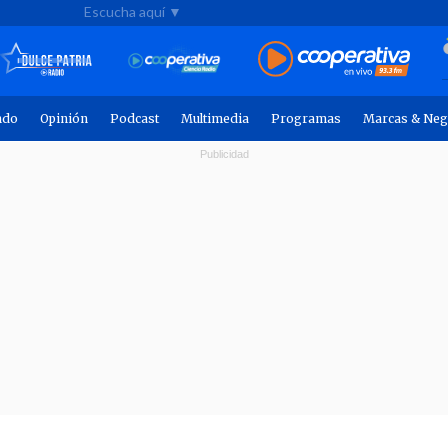
Escucha aquí ▼
ndo
Opinión
Podcast
Multimedia
Programas
Marcas & Neg