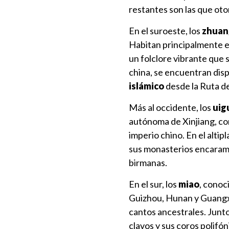
restantes son las que oto
En el suroeste, los
zhuan
Habitan principalmente e
un folclore vibrante que 
china, se encuentran disp
islámico
desde la Ruta de
Más al occidente, los
uig
autónoma de Xinjiang, con
imperio chino. En el altipl
sus monasterios encarama
birmanas.
En el sur, los
miao
, conoc
Guizhou, Hunan y Guangxi.
cantos ancestrales. Junto 
clavos y sus coros polifó