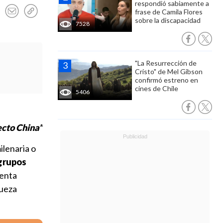
respondió sabiamente a
frase de Camila Flores
sobre la discapacidad
7528
"La Resurrección de
Cristo" de Mel Gibson
confirmó estreno en
cines de Chile
5406
ecto China"
ilenaria o
grupos
senta
queza