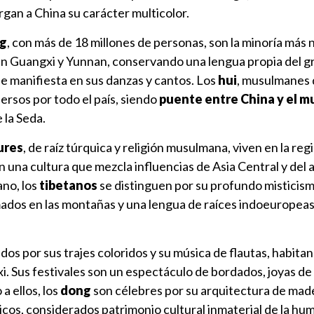
rgan a China su carácter multicolor.
g
, con más de 18 millones de personas, son la minoría más
n Guangxi y Yunnan, conservando una lengua propia del gr
se manifiesta en sus danzas y cantos. Los
hui
, musulmanes 
ersos por todo el país, siendo
puente entre China y el 
 la Seda.
ures
, de raíz túrquica y religión musulmana, viven en la reg
 una cultura que mezcla influencias de Asia Central y del 
ano, los
tibetanos
se distinguen por su profundo misticism
dos en las montañas y una lengua de raíces indoeuropeas
idos por sus trajes coloridos y su música de flautas, habitan
 Sus festivales son un espectáculo de bordados, joyas de 
a ellos, los
dong
son célebres por su arquitectura de made
nicos, considerados patrimonio cultural inmaterial de la hu